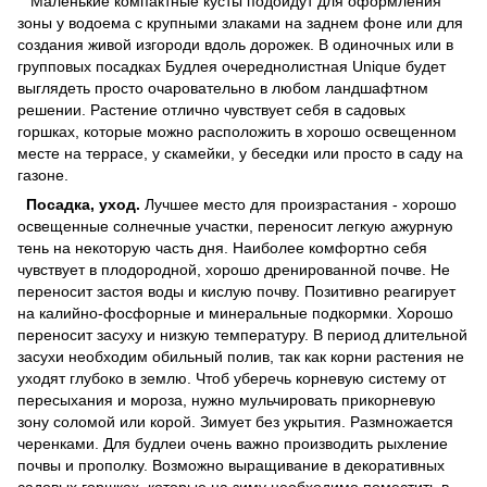
Маленькие компактные кусты подойдут для оформления
зоны у водоема с крупными злаками на заднем фоне или для
создания живой изгороди вдоль дорожек. В одиночных или в
групповых посадках Будлея очереднолистная Unique будет
выглядеть просто очаровательно в любом ландшафтном
решении. Растение отлично чувствует себя в садовых
горшках, которые можно расположить в хорошо освещенном
месте на террасе, у скамейки, у беседки или просто в саду на
газоне.
Посадка, уход.
Лучшее место для произрастания - хорошо
освещенные солнечные участки, переносит легкую ажурную
тень на некоторую часть дня. Наиболее комфортно себя
чувствует в плодородной, хорошо дренированной почве. Не
переносит застоя воды и кислую почву. Позитивно реагирует
на калийно-фосфорные и минеральные подкормки. Хорошо
переносит засуху и низкую температуру. В период длительной
засухи необходим обильный полив, так как корни растения не
уходят глубоко в землю. Чтоб уберечь корневую систему от
пересыхания и мороза, нужно мульчировать прикорневую
зону соломой или корой. Зимует без укрытия. Размножается
черенками. Для будлеи очень важно производить рыхление
почвы и прополку. Возможно выращивание в декоративных
садовых горшках, которые на зиму необходимо поместить в