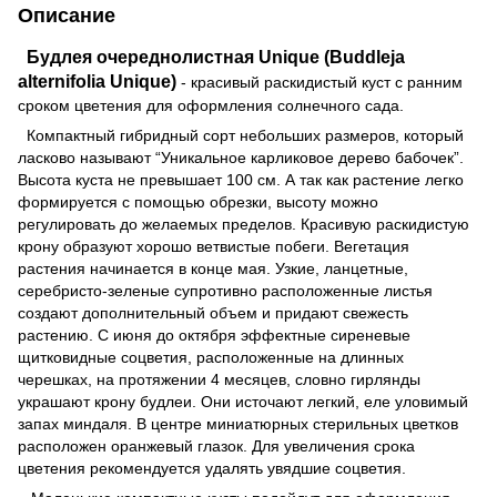
Описание
Будлея очереднолистная Unique (Buddleja
alternifolia Unique)
- красивый раскидистый куст с ранним
сроком цветения для оформления солнечного сада.
Компактный гибридный сорт небольших размеров, который
ласково называют “Уникальное карликовое дерево бабочек”.
Высота куста не превышает 100 см. А так как растение легко
формируется с помощью обрезки, высоту можно
регулировать до желаемых пределов. Красивую раскидистую
крону образуют хорошо ветвистые побеги. Вегетация
растения начинается в конце мая. Узкие, ланцетные,
серебристо-зеленые супротивно расположенные листья
создают дополнительный объем и придают свежесть
растению. С июня до октября эффектные сиреневые
щитковидные соцветия, расположенные на длинных
черешках, на протяжении 4 месяцев, словно гирлянды
украшают крону будлеи. Они источают легкий, еле уловимый
запах миндаля. В центре миниатюрных стерильных цветков
расположен оранжевый глазок. Для увеличения срока
цветения рекомендуется удалять увядшие соцветия.