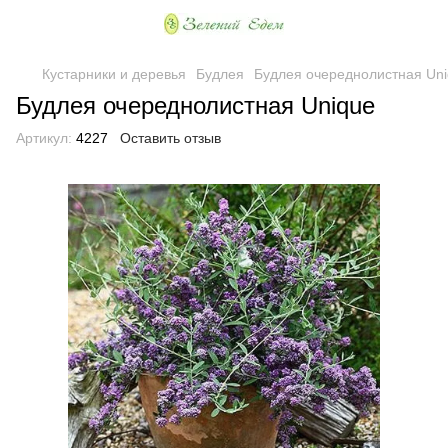
Кустарники и деревья
Будлея
Будлея очереднолистная Un
Будлея очереднолистная Unique
Артикул:
4227
Оставить отзыв