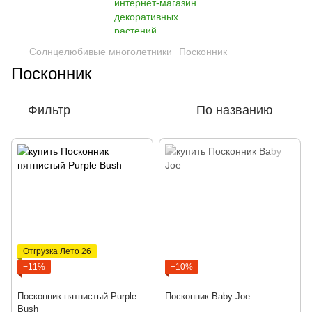
Солнцелюбивые многолетники
Посконник
Посконник
Фильтр
По названию
Отгрузка Лето 26
−11%
−10%
Посконник пятнистый Purple
Посконник Baby Joe
Bush