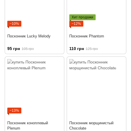
Хит продажи
−10%
−12%
Посконник Lucky Melody
Посконник Phantom
95 грн
110 грн
105 грн
125 грн
−13%
Посконник коноплевый
Посконник морщинистый
Plenum
Chocolate