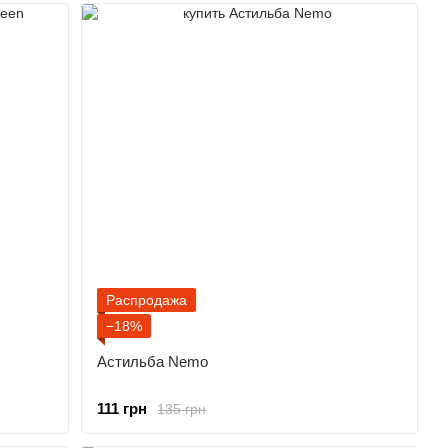
Распродажа
−18%
Астильба Nemo
111 грн
135 грн