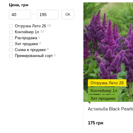
Цена, грн
От Цена, грн
До Цена, грн
OK
Отгрузка Лето 26
13
Контейнер 1л
12
Распродажа
1
Хит продажи
4
Снова в продаже
3
Премированный сорт
1
Отгрузка Лето 26
Контейнер 1л
Хит продажи
Астильба Black Pearl
175 грн