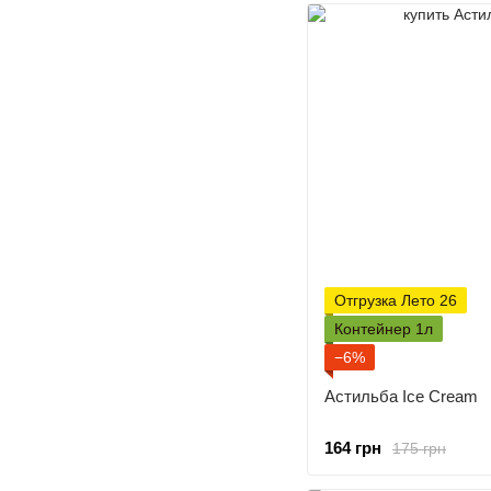
Отгрузка Лето 26
Контейнер 1л
−6%
Астильба Ice Cream
164 грн
175 грн