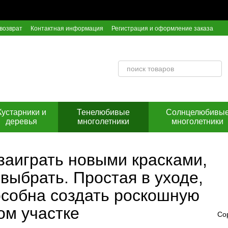
возврат
Контактная информация
Регистрация и оформление заказа
ор оферты
Инструкция по оплате на расчетный счет Приват Банка
Кустарники и
Тенелюбивые
Солнцелюбивы
деревья
многолетники
многолетники
заиграть новыми красками,
 выбрать. Простая в уходе,
особна создать роскошную
ом участке
Со