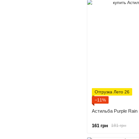
Отгрузка Лето 26
−11%
Астильба Purple Rain
161 грн
181 грн