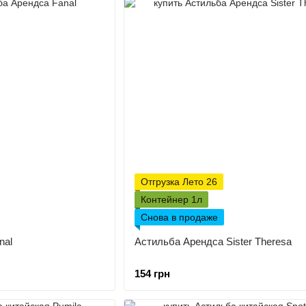
Отгрузка Лето 26
Контейнер 1л
Снова в продаже
nal
Астильба Арендса Sister Theresa
154 грн