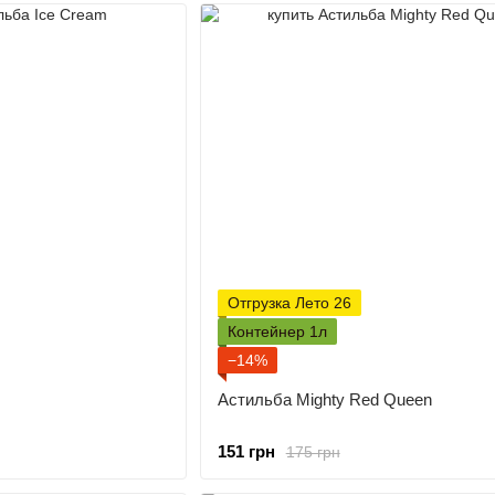
Отгрузка Лето 26
Контейнер 1л
−14%
Астильба Mighty Red Queen
151 грн
175 грн