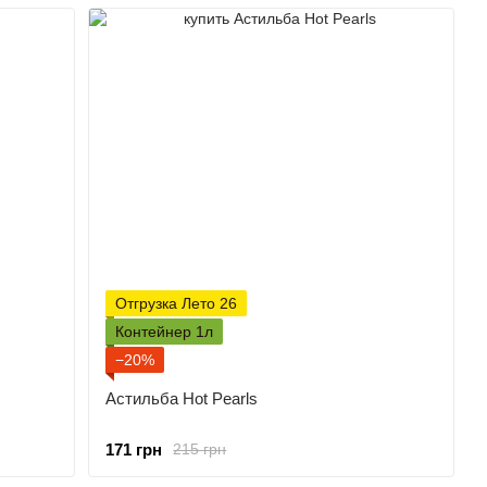
Отгрузка Лето 26
Контейнер 1л
−20%
Астильба Hot Pearls
171 грн
215 грн