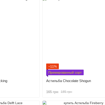
−11%
Премированный сорт
cking
Астильба Chocolate Shogun
165 грн
185 грн