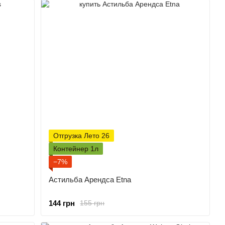
Отгрузка Лето 26
Контейнер 1л
−7%
Астильба Арендса Etna
144 грн
155 грн