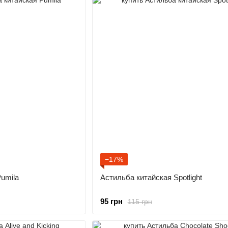
−17%
umila
Астильба китайская Spotlight
95 грн
115 грн