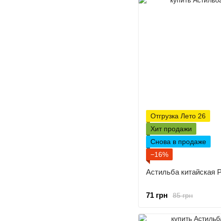
Отгрузка Лето 26
Хит продажи
Снова в продаже
−16%
Астильба китайская P
71 грн
85 грн