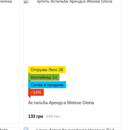
Отгрузка Лето 26
Контейнер 1л
Снова в продаже
−14%
Астильба Арендса Weisse Gloria
133 грн
155 грн