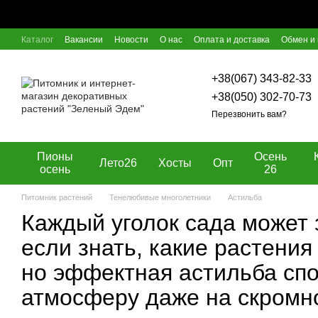
Перейти к основному контенту
Каталог
Вакансии
Новости
О нас
Оплата и доставка
Обмен и 
Отзывы о магазине
Блог
Пользовательское соглашение
Догов
+38(067) 343-82-33
+38(050) 302-70-73
Перезвонить вам?
Пионы
Осень
Лето26
Хосты
Опт
осень
26
Питомник растений
Тенелюбивые многолетники
Астильба
Каждый уголок сада может 
если знать, какие растения
но эффектная астильба сп
атмосферу даже на скромн