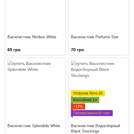
Василистник Nimbus White
Василистник Perfume Star
65 грн
70 грн
Отгрузка Лето 26
Контейнер 1л
−12%
Премированный сорт
Василистник Splendide White
Василистник Водосборный
Black Stockings