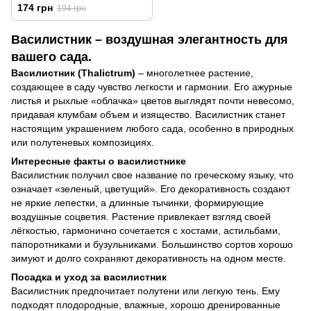
174 грн
194 грн
Василистник – воздушная элегантность для
вашего сада.
Василистник (Thalictrum)
– многолетнее растение,
создающее в саду чувство легкости и гармонии. Его ажурные
листья и рыхлые «облачка» цветов выглядят почти невесомо,
придавая клумбам объем и изящество. Василистник станет
настоящим украшением любого сада, особенно в природных
или полутеневых композициях.
Интересные факты о василистнике
Василистник получил свое название по греческому языку, что
означает «зеленый, цветущий». Его декоративность создают
не яркие лепестки, а длинные тычинки, формирующие
воздушные соцветия. Растение привлекает взгляд своей
лёгкостью, гармонично сочетается с хостами, астильбами,
папоротниками и бузульниками. Большинство сортов хорошо
зимуют и долго сохраняют декоративность на одном месте.
Посадка и уход за василистник
Василистник предпочитает полутени или легкую тень. Ему
подходят плодородные, влажные, хорошо дренированные