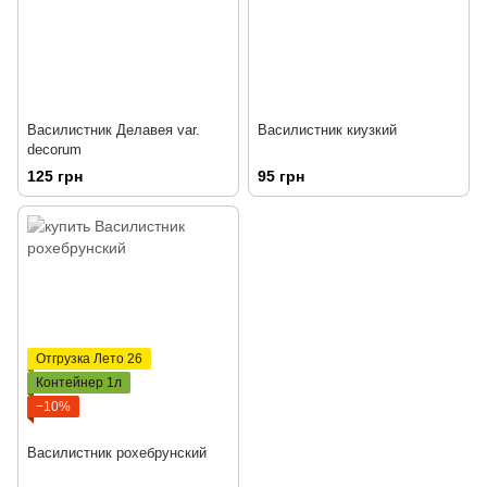
Василистник Делавея var.
Василистник киузкий
decorum
125 грн
95 грн
Отгрузка Лето 26
Контейнер 1л
−10%
Василистник рохебрунский