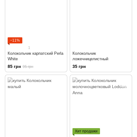
−11%
1
Колокольчик карпатский Perla
Колокольчик
White
ложечницелистный
85 грн
35 грн
95 грн
Хит продажи