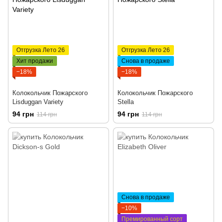
Отгрузка Лето 26
Отгрузка Лето 26
Хит продажи
Снова в продаже
−18%
−18%
Колокольчик Пожарского
Колокольчик Пожарского
Lisduggan Variety
Stella
94 грн
94 грн
114 грн
114 грн
Снова в продаже
−10%
Премированный сорт