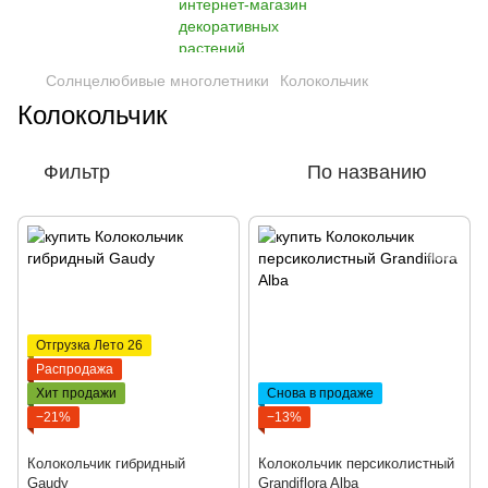
Солнцелюбивые многолетники
Колокольчик
Колокольчик
Фильтр
По названию
Отгрузка Лето 26
Распродажа
Хит продажи
Снова в продаже
−21%
−13%
Колокольчик гибридный
Колокольчик персиколистный
Gaudy
Grandiflora Alba