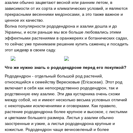
азалии обычно зацветают весной или ранним летом, в
зависимости от их сорта и климатических условий, и являются
прекрасными весенними медоносами, а это также важное и
ценное их качество.
Волна популярности рододендрона и азалии дошла и до
Украины, и если раньше мы все больше любовались этими
эффектными растениями в оранжереях и ботанических садах,
то сейчас уже принимаем решение купить саженец и посадить
этот шедевр в своем саду.
Что же нужно знать о рододендроне перед его покупкой?
Рододендрон - отдельный большой род растений,
относящийся к семейству Вересковые (Ericaceae). Этот род
включает в себя как непосредственно рододендрон, так и
родственную ему азалию. Эти два кустарника очень схожи
между собой, но и имеют несколько весьма условных отличий
с некоторыми исключениями и оговорками. Как правило,
растение рододендрона более крупное и высокое, с листьями
и цветками большего размера. Листья у азалии обычно
заостренные и узкие, а листья рододендрона крупные и
кожистые. Рододендрон чаще вечнозеленый и более