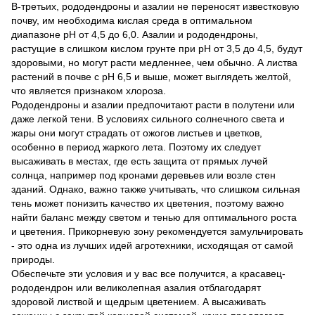
В-третьих, рододендроны и азалии не переносят известковую
почву, им необходима кислая среда в оптимальном
диапазоне рН от 4,5 до 6,0. Азалии и рододендроны,
растущие в слишком кислом грунте при pH от 3,5 до 4,5, будут
здоровыми, но могут расти медленнее, чем обычно. А листва
растений в почве с pH 6,5 и выше, может выглядеть желтой,
что является признаком хлороза.
Рододендроны и азалии предпочитают расти в полутени или
даже легкой тени. В условиях сильного солнечного света и
жары они могут страдать от ожогов листьев и цветков,
особенно в период жаркого лета. Поэтому их следует
высаживать в местах, где есть защита от прямых лучей
солнца, например под кронами деревьев или возле стен
зданий. Однако, важно также учитывать, что слишком сильная
тень может понизить качество их цветения, поэтому важно
найти баланс между светом и тенью для оптимального роста
и цветения. Прикорневую зону рекомендуется замульчировать
- это одна из лучших идей агротехники, исходящая от самой
природы.
Обеспечьте эти условия и у вас все получится, а красавец-
рододендрон или великолепная азалия отблагодарят
здоровой листвой и щедрым цветением. А высаживать