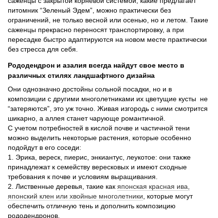
саженцы с закрытой корневой системой, какие предлагает
питомник “Зеленый Эдем”, можно практически без
ограничений, не только весной или осенью, но и летом. Такие
саженцы прекрасно переносят транспортировку, а при
пересадке быстро адаптируются на новом месте практически
без стресса для себя.
Рододендрон и азалия всегда найдут свое место в
различных стилях ландшафтного дизайна
Они однозначно достойны сольной посадки, но и в
композиции с другими многолетниками их цветущие кусты не
“затеряются”, это уж точно. Живая изгородь с ними смотрится
шикарно, а аллея станет чарующе романтичной.
С учетом потребностей в кислой почве и частичной тени
можно выделить некоторые растения, которые особенно
подойдут в его соседи:
1. Эрика, вереск, пиерис, энкиантус, леукотое: они также
принадлежат к семейству вересковых и имеют сходные
требования к почве и условиям выращивания.
2. Лиственные деревья, такие как
японская красная ива,
японский клен или хвойные многолетники
, которые могут
обеспечить отличную тень и дополнить композицию
рододендронов.