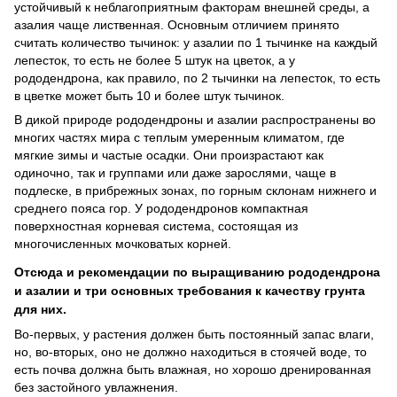
устойчивый к неблагоприятным факторам внешней среды, а
азалия чаще лиственная. Основным отличием принято
считать количество тычинок: у азалии по 1 тычинке на каждый
лепесток, то есть не более 5 штук на цветок, а у
рододендрона, как правило, по 2 тычинки на лепесток, то есть
в цветке может быть 10 и более штук тычинок.
В дикой природе рододендроны и азалии распространены во
многих частях мира с теплым умеренным климатом, где
мягкие зимы и частые осадки. Они произрастают как
одиночно, так и группами или даже зарослями, чаще в
подлеске, в прибрежных зонах, по горным склонам нижнего и
среднего пояса гор. У рододендронов компактная
поверхностная корневая система, состоящая из
многочисленных мочковатых корней.
Отсюда и рекомендации по выращиванию рододендрона
и азалии и три основных требования к качеству грунта
для них.
Во-первых, у растения должен быть постоянный запас влаги,
но, во-вторых, оно не должно находиться в стоячей воде, то
есть почва должна быть влажная, но хорошо дренированная
без застойного увлажнения.