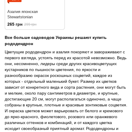
Азалия японская
Stewartstonian
265 грн
299 грн
Все больше садоводов Украины решают купить
рододендрон
Цветущие рододендрон и азалия покоряют и завораживают с
первого взгляда, устоять перед их красотой невозможно. Ведь
они, несомненно, лидеры среди других красивоцветущих
кустарников по пышности цветения, по яркости и
разнообразию окрасок роскошных соцветий, каждое из
которых - отдельный маленький букет. Размер их цветков
зависит от конкретного вида и сорта растения, они могут быть
и мелкие, около пару сантиметров в диаметре, и крупные,
достигающие 20 см, могут располагаться одиночно, а чаще
собраны в крупные, плотные и красивые зонтиковые соцветия.
И окраска цветков может варьировать от белого и кремового
до ярко-красного, фиолетового, розового или оранжевого
различных оттенков и комбинаций, и от каждого цветка
исходит своеобразный приятный аромат. Рододендроны и