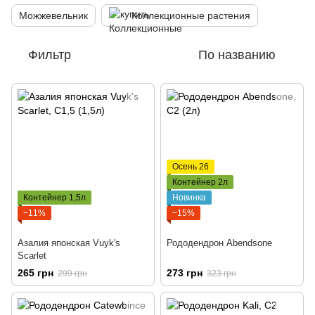
Можжевельник
Коллекционные растения
Фильтр
По названию
Осень 26
Контейнер 2л
Контейнер 1,5л
Новинка
−11%
−15%
Азалия японская Vuyk's
Рододендрон Abendsone
Scarlet
265 грн
273 грн
299 грн
323 грн