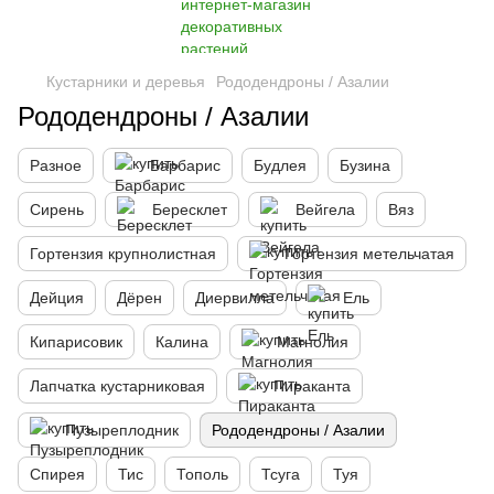
Кустарники и деревья
Рододендроны / Азалии
Рододендроны / Азалии
Разное
Барбарис
Будлея
Бузина
Сирень
Бересклет
Вейгела
Вяз
Гортензия крупнолистная
Гортензия метельчатая
Дейция
Дёрен
Диервилла
Ель
Кипарисовик
Калина
Магнолия
Лапчатка кустарниковая
Пираканта
Пузыреплодник
Рододендроны / Азалии
Спирея
Тис
Тополь
Тсуга
Туя