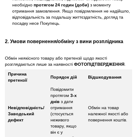
необхідно
протягом 24 годин (доби)
з моменту
отримання замовлення. Якщо повідомлення не надійшло,
відповідальність за подальшу життєздатність, догляд та
посадку несе Покупець.
2. Умови повернення/обміну з вини розплідника
Обмін неякісного товару або претензії щодо якості
розглядаються лише за наявності
ФОТОПІДТВЕРДЖЕННЯ
.
Причина
Порядок дій
Відшкодування
претензії
Повідомити
протягом
3-х
днів
з дати
Невідповідність/
отримання
Обмін на товар
Заводський
(стосується
належної якості або
дефект
неживого
повернення коштів.
товару, якщо
він є у