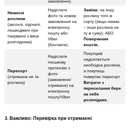
замовленні).
Надіслати
Заміна:
на іншу
Неякісні
фото та номер
рослину того ж
рослини
замовлення на
сорту (якщо немає
(засохлі, підгнилі,
електронну
– інша рослина на
пошкоджені при
пошту або
ту ж суму); АБО
пакуванні з вини
Viber
Повернення
розплідника)
(Контакти).
коштів.
Покупцеві
Надіслати
надсилається
письмову
необхідна рослина,
претензію з
Пересорт
а покупець
фото
(отримана не та
повертає пересорт.
(замовлене/
рослина)
Витрати з
отримане) на
пересилання бере
електронну
на себе
пошту/Viber.
розплідник.
3. Важливо: Перевірка при отриманні