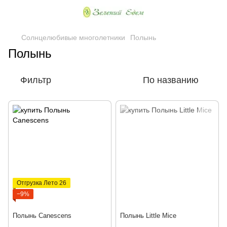
Солнцелюбивые многолетники
Полынь
Полынь
Фильтр
По названию
Отгрузка Лето 26
−9%
Полынь Canescens
Полынь Little Mice