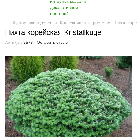
Кустарники и деревья
Коллекционные растения
Пихта корей
Пихта корейская Kristallkugel
Артикул:
3577
Оставить отзыв