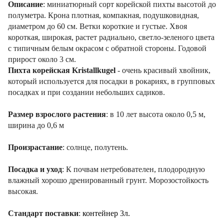
Описание
: миниатюрный сорт корейской пихты высотой до
полуметра. Крона плотная, компакная, подушковидная,
диаметром до 60 см. Ветки короткие и густые. Хвоя
короткая, широкая, растет радиально, светло-зеленого цвета
с типичным белым окрасом с обратной стороны. Годовой
прирост около 3 см.
Пихта корейская Kristallkugel
- очень красивый хвойник,
который используется для посадки в рокариях, в групповых
посадках и при создании небольших садиков.
Размер взрослого растения
: в 10 лет высота около 0,5 м,
ширина до 0,6 м
Произрастание
: солнце, полутень.
Посадка и уход
: К почвам нетребователен, плодородную
влажный хорошо дренированный грунт. Морозостойкость
высокая.
Стандарт поставки
:
контейнер 3л.