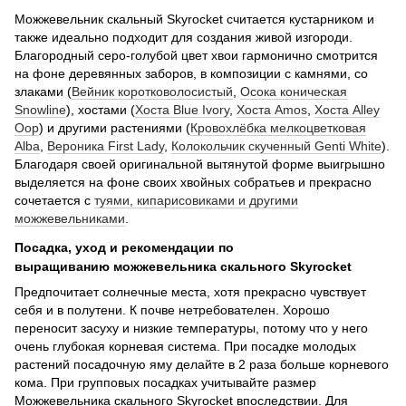
Можжевельник скальный Skyrocket считается кустарником и
также идеально подходит для создания живой изгороди.
Благородный серо-голубой цвет хвои гармонично смотрится
на фоне деревянных заборов, в композиции с камнями, со
злаками (
Вейник коротковолосистый
,
Осока коническая
Snowline
), хостами (
Хоста Blue Ivory
,
Хоста Amos
,
Хоста Alley
Oop
) и другими растениями (
Кровохлёбка мелкоцветковая
Alba
,
Вероника First Lady
,
Колокольчик скученный Genti White
).
Благодаря своей оригинальной вытянутой форме выигрышно
выделяется на фоне своих хвойных собратьев и прекрасно
сочетается с
туями, кипарисовиками и другими
можжевельниками
.
Посадка, уход и рекомендации по
выращиванию можжевельника скального Skyrocket
Предпочитает солнечные места, хотя прекрасно чувствует
себя и в полутени. К почве нетребователен. Хорошо
переносит засуху и низкие температуры, потому что у него
очень глубокая корневая система. При посадке молодых
растений посадочную яму делайте в 2 раза больше корневого
кома. При групповых посадках учитывайте размер
Можжевельника скального Skyrocket впоследствии. Для