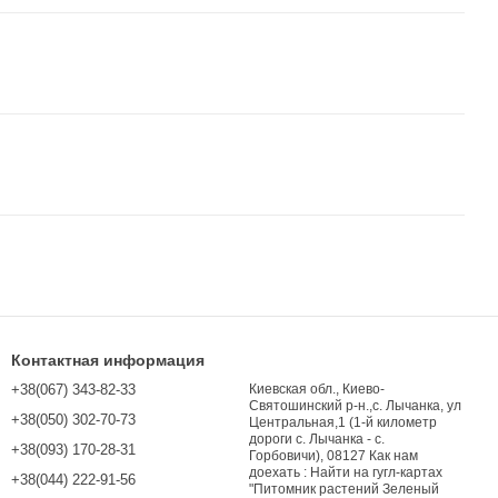
Контактная информация
+38(067) 343-82-33
Киевская обл., Киево-
Святошинский р-н.,с. Лычанка, ул
+38(050) 302-70-73
Центральная,1 (1-й километр
дороги с. Лычанка - с.
+38(093) 170-28-31
Горбовичи), 08127 Как нам
доехать : Найти на гугл-картах
+38(044) 222-91-56
"Питомник растений Зеленый