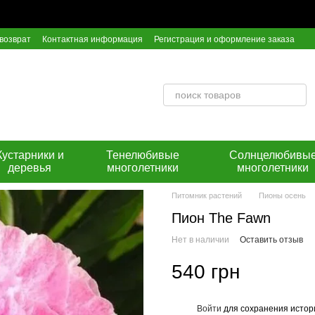
возврат
Контактная информация
Регистрация и оформление заказа
ор оферты
Инструкция по оплате на расчетный счет Приват Банка
Кустарники и
Тенелюбивые
Солнцелюбивы
деревья
многолетники
многолетники
Питомник растений
Пионы осень
Пион The Fawn
Нет в наличии
Оставить отзыв
540 грн
Войти
для сохранения истор
%