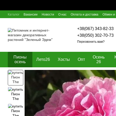
Перейти к основному контенту
Каталог
Вакансии
Новости
О нас
Оплата и доставка
Обмен и 
Отзывы о магазине
Блог
Пользовательское соглашение
Догов
+38(067) 343-82-33
+38(050) 302-70-73
Перезвонить вам?
Пионы
Осень
Лето26
Хосты
Опт
осень
26