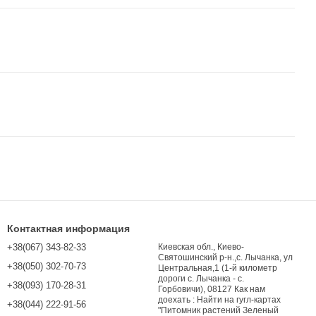
Контактная информация
+38(067) 343-82-33
Киевская обл., Киево-
Святошинский р-н.,с. Лычанка, ул
+38(050) 302-70-73
Центральная,1 (1-й километр
дороги с. Лычанка - с.
+38(093) 170-28-31
Горбовичи), 08127 Как нам
доехать : Найти на гугл-картах
+38(044) 222-91-56
"Питомник растений Зеленый