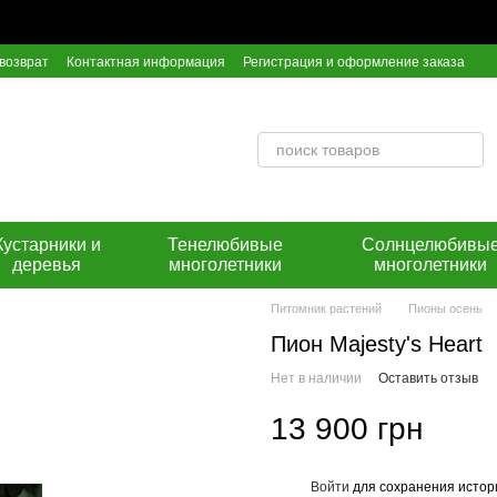
возврат
Контактная информация
Регистрация и оформление заказа
ор оферты
Инструкция по оплате на расчетный счет Приват Банка
Кустарники и
Тенелюбивые
Солнцелюбивы
деревья
многолетники
многолетники
Питомник растений
Пионы осень
Пион Majesty's Heart
Нет в наличии
Оставить отзыв
13 900 грн
Войти
для сохранения истор
%