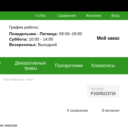
Сравнение
Укр
Рус
Желания
Вход
График работы:
Понедельник - Пятница:
09:00–18:00
Мой заказ
Суббота:
10:00 - 14:00
Воскресенье:
Выходной
е
Декоративные
Папоротники
Клематисы
травы
Пион Majesty's Heart
Артикул
P10245213718
К сравнению
В желания
ии заказов