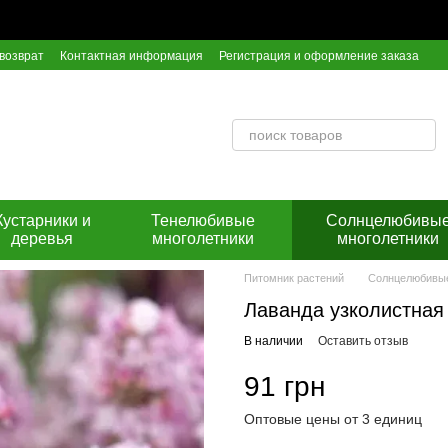
возврат
Контактная информация
Регистрация и оформление заказа
ор оферты
Инструкция по оплате на расчетный счет Приват Банка
Кустарники и
Тенелюбивые
Солнцелюбивы
деревья
многолетники
многолетники
Питомник растений
Солнцелюбивые
Лаванда узколистная
В наличии
Оставить отзыв
91 грн
Оптовые цены от 3 единиц