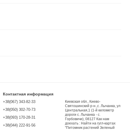
Контактная информация
+38(067) 343-82-33
Киевская обл., Киево-
Святошинский р-н.,с. Лычанка, ул
+38(050) 302-70-73
Центральная,1 (1-й километр
дороги с. Лычанка - с.
+38(093) 170-28-31
Горбовичи), 08127 Как нам
доехать : Найти на гугл-картах
+38(044) 222-91-56
"Питомник растений Зеленый