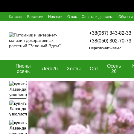
Перейти к основному контенту
Каталог
Вакансии
Новости
О нас
Оплата и доставка
Обмен и 
Отзывы о магазине
Блог
Пользовательское соглашение
Догов
+38(067) 343-82-33
+38(050) 302-70-73
Перезвонить вам?
Пионы
Осень
Лето26
Хосты
Опт
осень
26