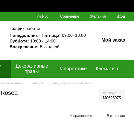
Сравнение
Укр
Рус
Желания
Вход
График работы:
Понедельник - Пятница:
09:00–18:00
Мой заказ
Суббота:
10:00 - 14:00
Воскресенье:
Выходной
е
Декоративные
Папоротники
Клематисы
травы
 многолетники
Лаванда
Лаванда узколистная Rosea
 Rosea
Артикул
M0625075
К сравнению
В желания