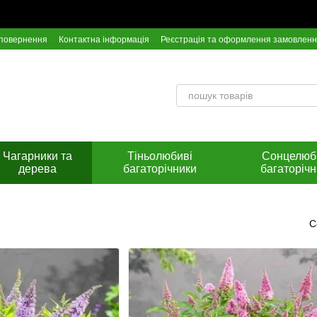
 повернення
Контактна інформація
Реєстрація та оформлення замовлен
Інстрункція по оплаті на розрахунковий рахунок Приват Банку
Чагарники та
Тіньолюбиві
Сонцелюб
дерева
багаторічники
багаторічн
С