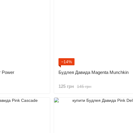
−14%
r Power
Будлея Давида Magenta Munchkin
125 грн
145 грн