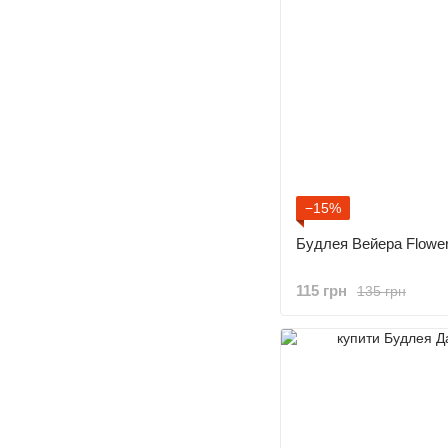
−15%
Будлея Вейера Flowe
115 грн
135 грн