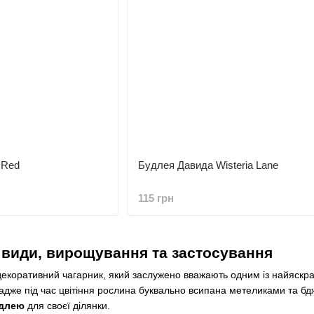
 Red
Будлея Давида Wisteria Lane
115 грн
 види, вирощування та застосування
коративний чагарник, який заслужено вважають одним із найяскраві
 адже під час цвітіння рослина буквально всипана метеликами та б
удлею
для своєї ділянки.