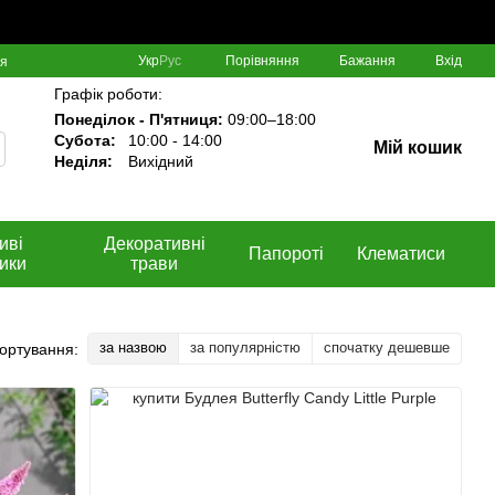
Порівняння
Укр
Рус
Бажання
Вхід
ня
Графік роботи:
Понеділок - П'ятниця:
09:00–18:00
Субота:
10:00 - 14:00
Мій кошик
Неділя:
Вихідний
иві
Декоративні
Папороті
Клематиси
ики
трави
за назвою
за популярністю
спочатку дешевше
ортування: