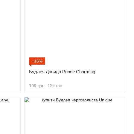
−16%
Будлея Давида Prince Charming
109 грн
129 грн