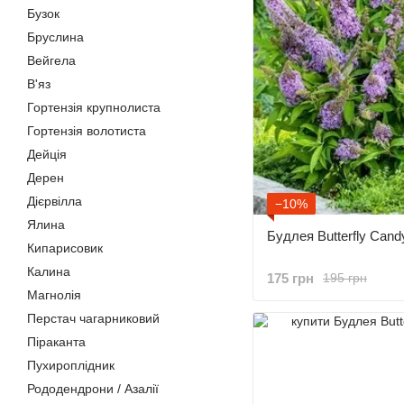
Бузок
Бруслина
Вейгела
В'яз
Гортензія крупнолиста
Гортензія волотиста
Дейція
Дерен
Дієрвілла
−10%
Ялина
Будлея Butterfly Candy 
Кипарисовик
Калина
175 грн
195 грн
Магнолія
Перстач чагарниковий
Піраканта
Пухироплідник
Рододендрони / Азалії