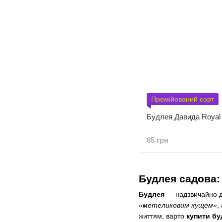
Премійований сорт
Будлея Давида Royal
65 грн
Будлея садова:
Будлея
— надзвичайно де
«метеликовим кущем»
,
життям, варто
купити б