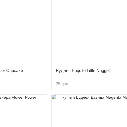
der Cupcake
Будлея Poquito Little Nugget
75 грн