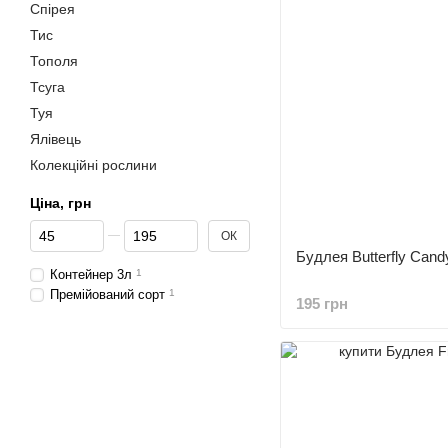
Спірея
Тис
Тополя
Тсуга
Туя
Ялівець
Колекційні рослини
Ціна, грн
Від Ціна, грн
До Ціна, грн
ОК
Будлея Butterfly Candy
Контейнер 3л
1
Премійований сорт
1
195 грн