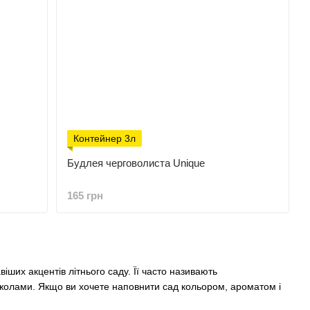
Контейнер 3л
Будлея черговолиста Unique
165 грн
ших акцентів літнього саду. Її часто називають
джолами. Якщо ви хочете наповнити сад кольором, ароматом і