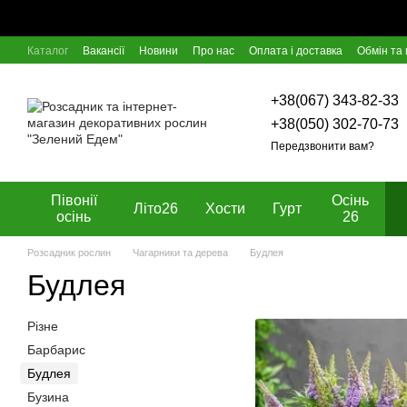
Перейти к основному контенту
Каталог
Вакансії
Новини
Про нас
Оплата і доставка
Обмін та
Відгуки про магазин
Блог
Угода користувача
Договір оферти
+38(067) 343-82-33
+38(050) 302-70-73
Передзвонити вам?
Півонії
Осінь
Літо26
Хости
Гурт
осінь
26
Розсадник рослин
Чагарники та дерева
Будлея
Будлея
Різне
Барбарис
Будлея
Бузина