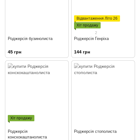
Відвантаження Літо 26
Хіт продажу
2
Роджерсія бузинолиста
Роджерсія Генріха
45 грн
144 грн
Хіт продажу
Роджерсія
Роджерсія стополиста
конскокаштанолиста