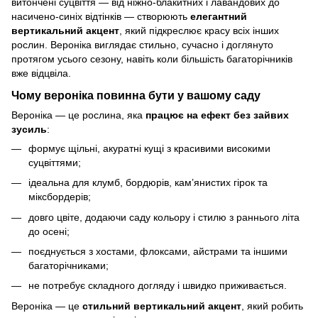
витончені суцвіття — від ніжно-блакитних і лавандових до
насичено-синіх відтінків — створюють
елегантний
вертикальний акцент
, який підкреслює красу всіх інших
рослин. Вероніка виглядає стильно, сучасно і доглянуто
протягом усього сезону, навіть коли більшість багаторічників
вже відцвіла.
Чому вероніка повинна бути у вашому саду
Вероніка — це рослина, яка
працює на ефект без зайвих
зусиль
:
формує щільні, акуратні кущі з красивими високими
суцвіттями;
ідеальна для клумб, бордюрів, кам’янистих гірок та
міксбордерів;
довго цвіте, додаючи саду кольору і стилю з раннього літа
до осені;
поєднується з хостами, флоксами, айстрами та іншими
багаторічниками;
не потребує складного догляду і швидко приживається.
Вероніка — це
стильний вертикальний акцент
, який робить