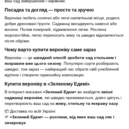
ваш сад завершеним і чарівним.
Посадка та догляд — просто та зручно
Вероніка любить сонячні або легкі напівтіньові місця, родючі,
добре дреновані ґрунти. Саджанці висаджують навесні або
восени. Полив помірний, підживлення легке. Рослина
морозостійка, легко переносить зиму та швидко відновлюється
після обрізки.
Чому варто купити вероніку саме зараз
Вероніка — це
швидкий спосіб зробити сад стильним і
яскравим вже цього сезону
. Популярні сорти розбирають
швидко, тож зараз — найкращий час обрати свій улюблений
відтінок і створити гармонійну композицію.
Купити вероніку в «Зеленому Едемі»
В інтернет-магазині
«Зелений Едем»
ви знайдете
якісні
саджанці вероніки
, які швидко приживаються, довго цвітуть і
перетворюють ваш сад на
живу, стильну та яскраву оазу
.
📦 Доставка по всій Україні
🌱
«Зелений Едем» — рослини, від яких ваш сад сяє і
зачаровує