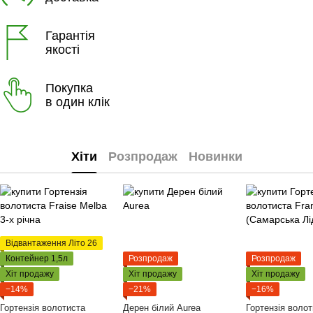
Гарантія
якості
Покупка
в один клік
Хіти
Розпродаж
Новинки
Відвантаження Літо 26
Контейнер 1,5л
Розпродаж
Розпродаж
Хіт продажу
Хіт продажу
Хіт продажу
−14%
−21%
−16%
Гортензія волотиста
Дерен білий Aurea
Гортензія воло