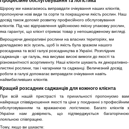
Професійне обслуговування та логістика
Щороку ми намагаємось виправдати очікування наших клієнтів,
пропонуючи нові види та сорти та покращуючи якість рослин. Наш
досвід також допоміг розвитку професійного обслуговування
клієнтів. Під час відправлення здійснюємо якісну упаковку рослин,
яка гарантує, що клієнт отримає товар у непошкодженому вигляді.
Вирощуючи декоративні рослини на власних територіях, ми
докладаємо всіх зусиль, щоб їх якість була зразком нашого
розсадника та всієї галузі розсадництва в Україні. Розплідник
саджанців - це галузь, яка висуває високі вимоги до якості та
різноманітності асортименту. Наші клієнти шукають як декоративно-
листяні рослини, так і чагарники та саджанці. Величезний досвід
роботи в галузі допомагає виправдати очікування навіть
найвибагливіших клієнтів.
Кращий розсадник саджанців для кожного клієнта
При всій нашій пристрасті та прихильності пропонуємо вам
найкраще співвідношення якості та ціни у поєднанні з професійним
обслуговуванням та вражаючою логістикою. Багато клієнтів з
України нам довіряють, що підтверджується багаторічною
лояльною співпрацею.
Тому, якщо ви шукаєте: