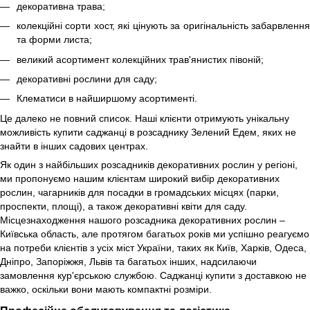
декоративна трава;
колекційні сорти хост, які цінують за оригінальність забарвлення
та форми листа;
великий асортимент колекційних трав'янистих півоній;
декоративні рослини для саду;
Клематиси в найширшому асортименті.
Це далеко не повний список. Наші клієнти отримують унікальну
можливість купити саджанці в розсаднику Зелений Едем, яких не
знайти в інших садових центрах.
Як один з найбільших розсадників декоративних рослин у регіоні,
ми пропонуємо нашим клієнтам широкий вибір декоративних
рослин, чагарників для посадки в громадських місцях (парки,
проспекти, площі), а також декоративні квіти для саду.
Місцезнаходження нашого розсадника декоративних рослин –
Київська область, але протягом багатьох років ми успішно реагуємо
на потреби клієнтів з усіх міст України, таких як Київ, Харків, Одеса,
Дніпро, Запоріжжя, Львів та багатьох інших, надсилаючи
замовлення кур'єрською службою. Саджанці купити з доставкою не
важко, оскільки вони мають компактні розміри.