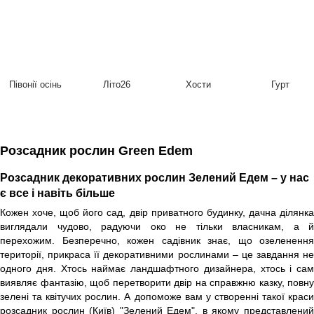
Півонії осінь
Літо26
Хости
Гурт
Розсадник рослин Green Edem
Розсадник декоративних рослин Зелений Едем – у нас
є все і навіть більше
Кожен хоче, щоб його сад, двір приватного будинку, дачна ділянка
виглядали чудово, радуючи око не тільки власникам, а й
перехожим. Безперечно, кожен садівник знає, що озеленення
території, прикраса її декоративними рослинами – це завдання не
одного дня. Хтось наймає ландшафтного дизайнера, хтось і сам
виявляє фантазію, щоб перетворити двір на справжню казку, повну
зелені та квітучих рослин. А допоможе вам у створенні такої краси
розсадник рослин (Київ) "Зелений Едем", в якому представлений