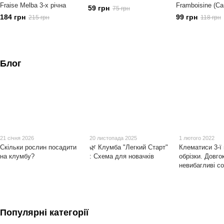
Fraise Melba 3-х річна
Framboisine (С
59 грн
75 грн
Лідія)
184 грн
99 грн
215 грн
118 грн
Блог
21 січня 2026
20 листопада 2025
1 лютого 2022
Скільки рослин посадити
🌿 Клумба "Легкий Старт"
Клематиси 3-ї
на клумбу?
: Схема для новачків
обрізки. Довгок
невибагливі с
Популярні категорії