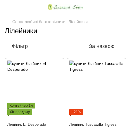
Сонцелюбиві багаторічники
Лілейники
Лілейники
Фільтр
За назвою
Контейнер 1л
Хіт продажу
−21%
Лілійник El Desperado
Лілійник Tuscawilla Tigress