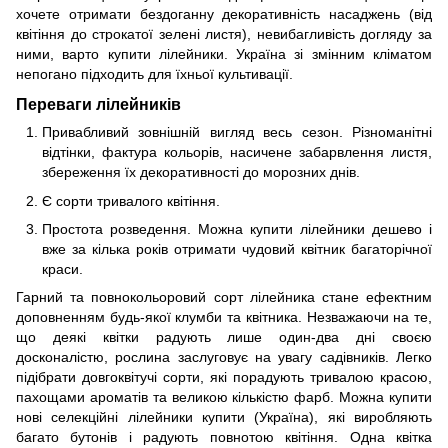
хочете отримати бездоганну декоративність насаджень (від
квітіння до строкатої зелені листя), невибагливість догляду за
ними, варто купити лілейники. Україна зі змінним кліматом
непогано підходить для їхньої культивації.
Переваги лілейників
Привабливий зовнішній вигляд весь сезон. Різноманітні
відтінки, фактура кольорів, насичене забарвлення листя,
збереження їх декоративності до морозних днів.
Є сорти тривалого квітіння.
Простота розведення. Можна купити лілейники дешево і
вже за кілька років отримати чудовий квітник багаторічної
краси.
Гарний та повнокольоровий сорт лілейника стане ефектним
доповненням будь-якої клумби та квітника. Незважаючи на те,
що деякі квітки радують лише один-два дні своєю
досконалістю, рослина заслуговує на увагу садівників. Легко
підібрати довгоквітучі сорти, які порадують тривалою красою,
пахощами ароматів та великою кількістю фарб. Можна купити
нові селекційні лілейники купити (Україна), які виробляють
багато бутонів і радують повнотою квітіння. Одна квітка