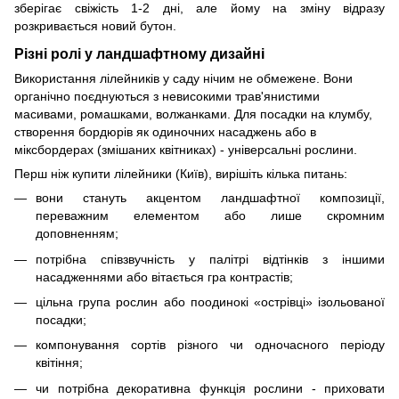
зберігає свіжість 1-2 дні, але йому на зміну відразу
розкривається новий бутон.
Різні ролі у ландшафтному дизайні
Використання лілейників у саду нічим не обмежене. Вони
органічно поєднуються з невисокими трав'янистими
масивами, ромашками, волжанками. Для посадки на клумбу,
створення бордюрів як одиночних насаджень або в
міксбордерах (змішаних квітниках) - універсальні рослини.
Перш ніж купити лілейники (Київ), вирішіть кілька питань:
вони стануть акцентом ландшафтної композиції,
переважним елементом або лише скромним
доповненням;
потрібна співзвучність у палітрі відтінків з іншими
насадженнями або вітається гра контрастів;
цільна група рослин або поодинокі «острівці» ізольованої
посадки;
компонування сортів різного чи одночасного періоду
квітіння;
чи потрібна декоративна функція рослини - приховати