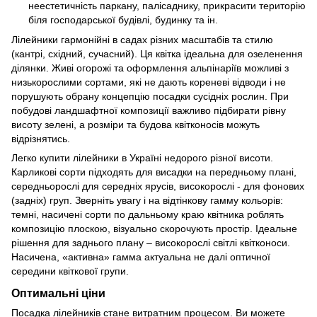
неестетичність паркану, палісаднику, прикрасити територію
біля господарської будівлі, будинку та ін.
Лілейники гармонійні в садах різних масштабів та стилю
(кантрі, східний, сучасний). Ця квітка ідеальна для озеленення
ділянки. Живі огорожі та оформлення альпінаріїв можливі з
низькорослими сортами, які не дають кореневі відводи і не
порушують обрану концепцію посадки сусідніх рослин. При
побудові ландшафтної композиції важливо підбирати рівну
висоту зелені, а розміри та будова квітконосів можуть
відрізнятись.
Легко купити лілейники в Україні недорого різної висоти.
Карликові сорти підходять для висадки на передньому плані,
середньорослі для середніх ярусів, високорослі - для фонових
(задніх) груп. Зверніть увагу і на відтінкову гамму кольорів:
темні, насичені сорти по дальньому краю квітника роблять
композицію плоскою, візуально скорочують простір. Ідеальне
рішення для заднього плану – високорослі світлі квітконоси.
Насичена, «активна» гамма актуальна не далі оптичної
середини квіткової групи.
Оптимальні ціни
Посадка лілейників стане витратним процесом. Ви можете