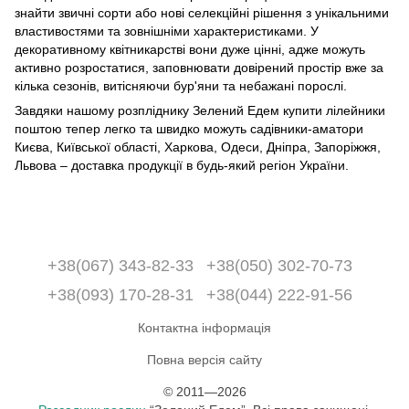
знайти звичні сорти або нові селекційні рішення з унікальними
властивостями та зовнішніми характеристиками. У
декоративному квітникарстві вони дуже цінні, адже можуть
активно розростатися, заповнювати довірений простір вже за
кілька сезонів, витісняючи бур'яни та небажані порослі.
Завдяки нашому розпліднику Зелений Едем купити лілейники
поштою тепер легко та швидко можуть садівники-аматори
Києва, Київської області, Харкова, Одеси, Дніпра, Запоріжжя,
Львова – доставка продукції в будь-який регіон України.
+38(067) 343-82-33
+38(050) 302-70-73
+38(093) 170-28-31
+38(044) 222-91-56
Контактна інформація
Повна версія сайту
© 2011—2026