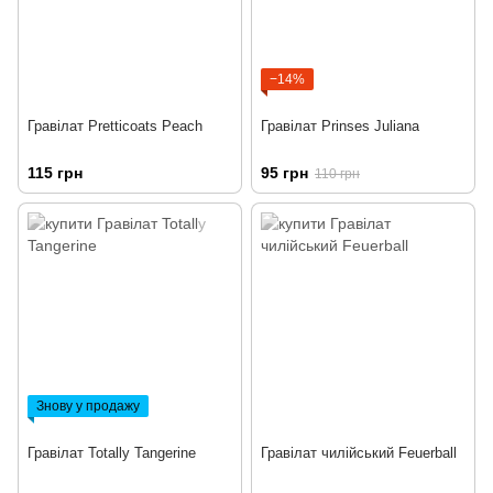
−14%
Гравілат Pretticoats Peach
Гравілат Prinses Juliana
115 грн
95 грн
110 грн
Знову у продажу
Гравілат Totally Tangerine
Гравілат чилійський Feuerball