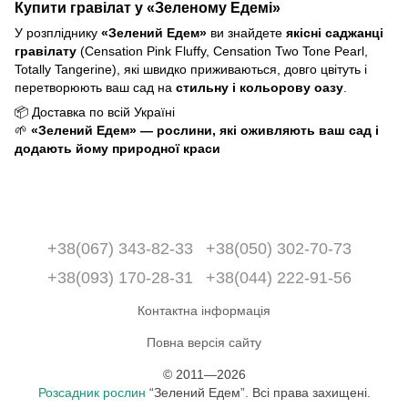
Купити гравілат у «Зеленому Едемі»
У розпліднику
«Зелений Едем»
ви знайдете
якісні саджанці
гравілату
(Censation Pink Fluffy, Censation Two Tone Pearl,
Totally Tangerine), які швидко приживаються, довго цвітуть і
перетворюють ваш сад на
стильну і кольорову оазу
.
📦 Доставка по всій Україні
🌱
«Зелений Едем» — рослини, які оживляють ваш сад і
додають йому природної краси
+38(067) 343-82-33
+38(050) 302-70-73
+38(093) 170-28-31
+38(044) 222-91-56
Контактна інформація
Повна версія сайту
© 2011—2026
Розсадник рослин
“Зелений Едем”. Всі права захищені.