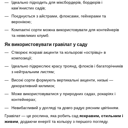
Ідеально підходить для міксбордерів, бордюрів і
кам’янистих садів;
Поєднується з айстрами, флоксами, гейхерами та
веронікою;
Компактні сорти можна використовувати для контейнерів
та невеликих клумб.
Як використовувати гравілат у саду
Створює яскраві акценти та кольорові «острівці» в
композиції;
Ідеально підкреслює красу троянд, флоксів і багаторічників
з нейтральним листям;
Високі сорти формують вертикальні акценти, низькі —
декоративний килимок;
Може використовуватися у природних садах, рокаріях і
контейнерах;
Невибагливий у догляді та довго радує рясним цвітінням.
Гравілат — це рослина, яка робить сад
яскравим, стильним і
живим
, додаючи енергії та кольору з першого погляду.