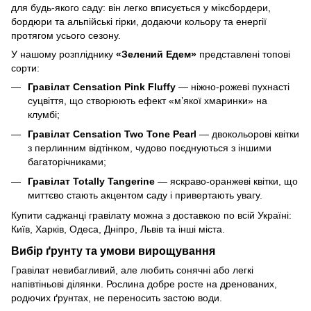
для будь-якого саду: він легко вписується у міксбордери,
бордюри та альпійські гірки, додаючи кольору та енергії
протягом усього сезону.
У нашому розпліднику
«Зелений Едем»
представлені топові
сорти:
Гравілат Censation Pink Fluffy
— ніжно-рожеві пухнасті
суцвіття, що створюють ефект «м’якої хмаринки» на
клумбі;
Гравілат Censation Two Tone Pearl
— двокольорові квітки
з перлинним відтінком, чудово поєднуються з іншими
багаторічниками;
Гравілат Totally Tangerine
— яскраво-оранжеві квітки, що
миттєво стають акцентом саду і привертають увагу.
Купити саджанці гравілату можна з доставкою по всій Україні:
Київ, Харків, Одеса, Дніпро, Львів та інші міста.
Вибір ґрунту та умови вирощування
Гравілат невибагливий, але любить сонячні або легкі
напівтіньові ділянки. Рослина добре росте на дренованих,
родючих ґрунтах, не переносить застою води.