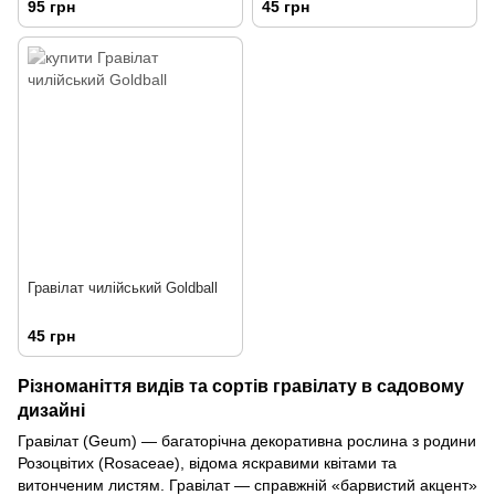
95 грн
45 грн
Гравілат чилійський Goldball
45 грн
Різноманіття видів та сортів гравілату в садовому
дизайні
Гравілат (Geum) — багаторічна декоративна рослина з родини
Розоцвітих (Rosaceae), відома яскравими квітами та
витонченим листям. Гравілат — справжній «барвистий акцент»