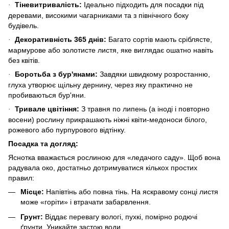
Тіневитривалість:
Ідеально підходить для посадки під
·
деревами, високими чагарниками та з північного боку
будівель.
Декоративність 365 днів:
Багато сортів мають сріблясте,
·
мармурове або золотисте листя, яке виглядає ошатно навіть
без квітів.
Боротьба з бур'янами:
Завдяки швидкому розростанню,
·
глуха утворює щільну дернину, через яку практично не
пробиваються бур'яни.
Тривале цвітіння:
З травня по липень (а іноді і повторно
·
восени) рослину прикрашають ніжні квіти-медоноси білого,
рожевого або пурпурового відтінку.
Посадка та догляд:
Яснотка вважається рослиною для «ледачого саду». Щоб вона
радувала око, достатньо дотримуватися кількох простих
правил:
Місце:
Напівтінь або повна тінь. На яскравому сонці листя
може «горіти» і втрачати забарвлення.
Грунт:
Віддає перевагу вологі, пухкі, помірно родючі
ґрунти. Уникайте застою води.