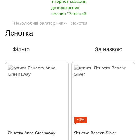
Тіньолюбиві багаторічники
Яснотка
Яснотка
Фільтр
За назвою
−6%
Яснотка Anne Greenaway
Яснотка Beacon Silver