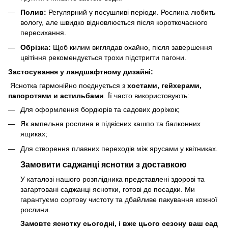
Полив:
Регулярний у посушливі періоди. Рослина любить
вологу, але швидко відновлюється після короткочасного
пересихання.
Обрізка:
Щоб килим виглядав охайно, після завершення
цвітіння рекомендується трохи підстригти пагони.
Застосування у ландшафтному дизайні:
Яснотка гармонійно поєднується з
хостами, гейхерами,
папоротями и астильбами
. Її часто використовують:
Для оформлення бордюрів та садових доріжок;
Як ампельна рослина в підвісних кашпо та балконних
ящиках;
Для створення плавних переходів між ярусами у квітниках.
Замовити саджанці яснотки з доставкою
У каталозі нашого розплідника представлені здорові та
загартовані саджанці яснотки, готові до посадки. Ми
гарантуємо сортову чистоту та дбайливе пакування кожної
рослини.
Замовте яснотку сьогодні, і вже цього сезону ваш сад