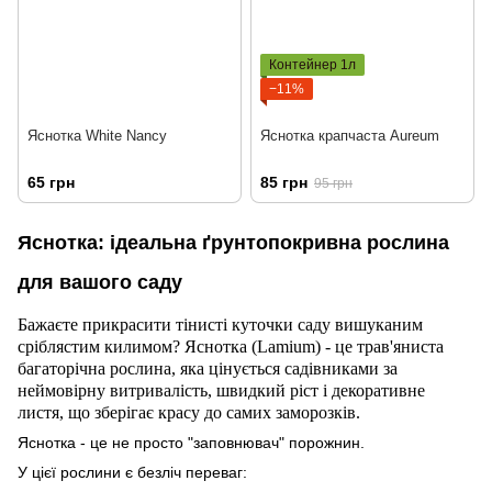
Контейнер 1л
−11%
Яснотка White Nancy
Яснотка крапчаста Aureum
65 грн
85 грн
95 грн
Яснотка: ідеальна ґрунтопокривна рослина
для вашого саду
Бажаєте прикрасити тінисті куточки саду вишуканим
сріблястим килимом? Яснотка (Lamium) - це трав'яниста
багаторічна рослина, яка цінується садівниками за
неймовірну витривалість, швидкий ріст і декоративне
листя, що зберігає красу до самих заморозків.
Яснотка - це не просто "заповнювач" порожнин.
У цієї рослини є безліч переваг: