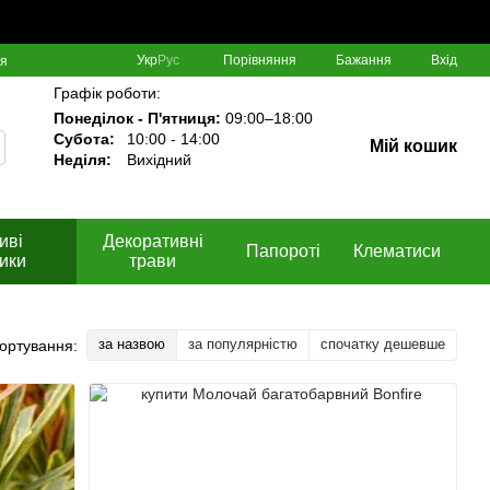
Порівняння
Укр
Рус
Бажання
Вхід
ня
Графік роботи:
Понеділок - П'ятниця:
09:00–18:00
Субота:
10:00 - 14:00
Мій кошик
Неділя:
Вихідний
иві
Декоративні
Папороті
Клематиси
ики
трави
за назвою
за популярністю
спочатку дешевше
ортування: