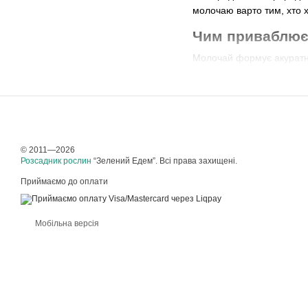
молочаю варто тим, хто х
Чим приваблює
Молочай формує акуратні,
жовтуватого кольору, які
Особливої привабливості
раннє цвітіння;
яскравий, свіжий відті
© 2011—2026
декоративність весь с
Розсадник рослин
“Зелений Едем”. Всі права захищені.
гарна форма куща.
Приймаємо до оплати
Цвіте молочай
з травня 
Рослина ідеально підходи
Мобільна версія
міксбордерів,
бордюрів,
альпінаріїв,
гравійних садів,