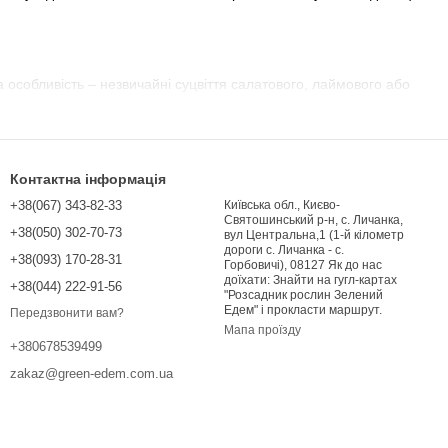
а особливість – незвичайні суцвіття салатового, лаймового або
Контактна інформація
+38(067) 343-82-33
Київська обл., Києво-
Святошинський р-н, с. Личанка,
+38(050) 302-70-73
вул Центральна,1 (1-й кілометр
дороги с. Личанка - с.
+38(093) 170-28-31
Горбовичі), 08127 Як до нас
доїхати: Знайти на гугл-картах
+38(044) 222-91-56
 Купити молочай – чудове рішення для сучасних квітників.
"Розсадник рослин Зелений
Едем" і прокласти маршрут.
Передзвонити вам?
Мапа проїзду
+380678539499
zakaz@green-edem.com.ua