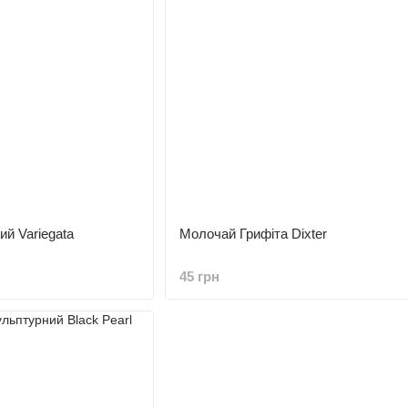
й Variegata
Молочай Грифіта Dixter
45 грн