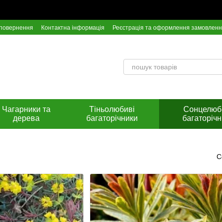
 повернення
Контактна інформація
Реєстрація та оформлення замовлен
Інстрункція по оплаті на розрахунковий рахунок Приват Банку
Чагарники та
Тіньолюбиві
Сонцелюб
дерева
багаторічники
багаторічн
С