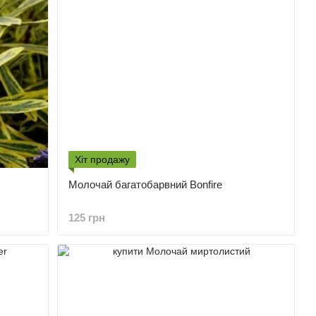
Хіт продажу
Молочай багатобарвний Bonfire
125 грн