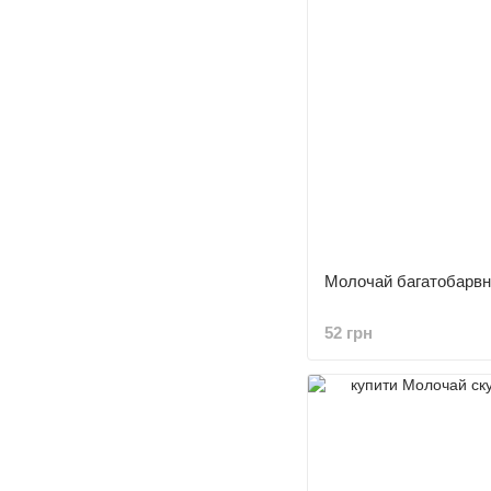
Молочай багатобарвни
52 грн