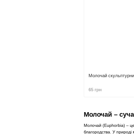
Молочай скульптурний
65 грн
Молочай – суча
Молочай (Euphorbia) – це
благородства. У природі 