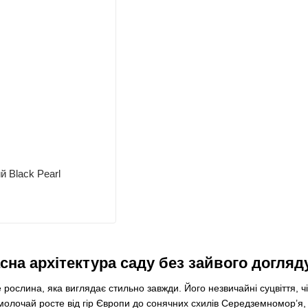
 Black Pearl
сна архітектура саду без зайвого догляд
 рослина, яка виглядає стильно завжди. Його незвичайні суцвіття, ч
молочай росте від гір Європи до сонячних схилів Середземномор’я,