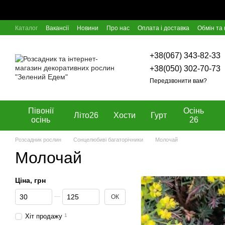
Перейти к основному контенту
Каталог
Вакансії
Новини
Про нас
Оплата і доставка
Обмін та
Відгуки про магазин
Блог
Угода користувача
Договір оферти
+38(067) 343-82-33
+38(050) 302-70-73
Передзвонити вам?
Півонії
Осінь
Літо26
Хости
Гурт
осінь
26
Розсадник рослин
Сонцелюбиві багаторічники
Молочай
Молочай
Ціна, грн
Від Ціна, грн
До Ціна, грн
ОК
Хіт продажу
1