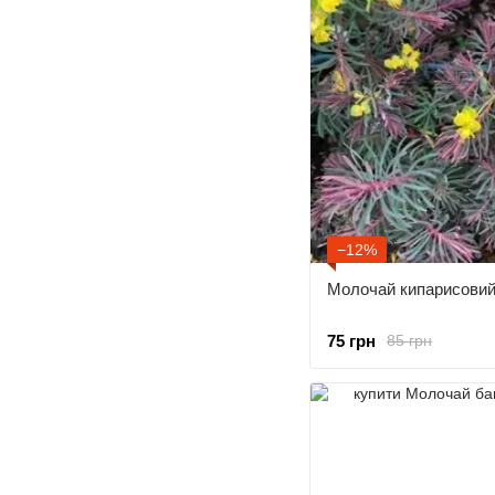
−12%
Молочай кипарисовий
75 грн
85 грн