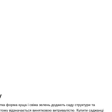
у
ітка форма куща і свіжа зелень додають саду структури та
 тому відзначається винятковою витривалістю. Купити саджанці