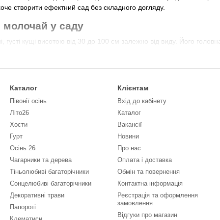
оче створити ефектний сад без складного догляду.
 молочай у саду
 густі кущі висотою від 30 до 100 см залежно від виду. Його головн
 виглядають декоративно протягом кількох місяців.
 додає:
Каталог
Клієнтам
нок;
Півонії осінь
Вхід до кабінету
езон;
Літо26
Каталог
Хости
Вакансії
Гурт
Новини
до липня
, а його листя залишається декоративним до пізньої осені.
Осінь 26
Про нас
ть для:
Чагарники та дерева
Оплата і доставка
Тіньолюбиві багаторічники
Обмін та повернення
Сонцелюбиві багаторічники
Контактна інформація
Декоративні трави
Реєстрація та оформлення
замовлення
Папороті
Відгуки про магазин
Клематиси