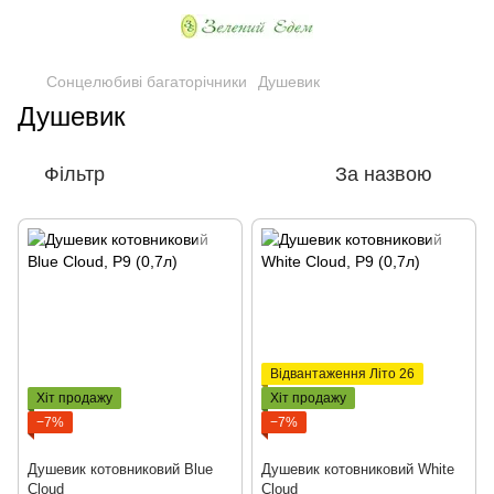
Сонцелюбиві багаторічники
Душевик
Душевик
Фільтр
За назвою
Відвантаження Літо 26
Хіт продажу
Хіт продажу
−7%
−7%
Душевик котовниковий Blue
Душевик котовниковий White
Cloud
Cloud