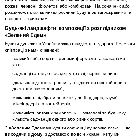
рожеві, червоні, фіолетові або комбіновані. На сонячних або
розсіяно-світлих ділянках рослини будуть більш яскравими, а
цвітіння — тривалим.
Будь-які ландшафтні композиції з розплідником
«Зелений Едем»
Купити душевик в Україні можна швидко та недорого. Переваги
співпраці з нами очевидні:
великий вибір сортів з різними формами та кольорами
квітів;
саджанці готові до посадки у травні, червні чи липні;
ідеальна підготовка рослин до відправки (контейнери з
достатнім зволоженням);
можливість підібрати рослини для бордюрів, клумб,
міксбордерів та контейнерів;
можливість оптових замовлень — замовляйте будь-яку
кількість саджанців одного або різних сортів.
З
«Зеленим Едемом»
купити саджанці душевика легко —
не
виходячи з дому
, з доставкою по всій Україні. Квітучий