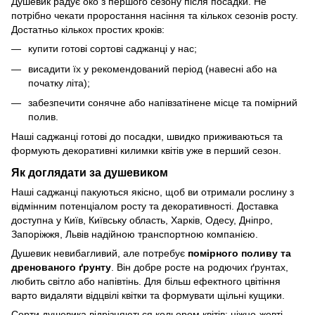
Душевик радує око з першого сезону після посадки. Не
потрібно чекати проростання насіння та кількох сезонів росту.
Достатньо кількох простих кроків:
купити готові сортові саджанці у нас;
висадити їх у рекомендований період (навесні або на
початку літа);
забезпечити сонячне або напівзатінене місце та помірний
полив.
Наші саджанці готові до посадки, швидко приживаються та
формують декоративні килимки квітів уже в перший сезон.
Як доглядати за душевиком
Наші саджанці пакуються якісно, щоб ви отримали рослину з
відмінним потенціалом росту та декоративності. Доставка
доступна у Київ, Київську область, Харків, Одесу, Дніпро,
Запоріжжя, Львів надійною транспортною компанією.
Душевик невибагливий, але потребує
помірного поливу та
дренованого ґрунту
. Він добре росте на родючих ґрунтах,
любить світло або напівтінь. Для більш ефектного цвітіння
варто видаляти відцвілі квітки та формувати щільні кущики.
Сорти душевика відрізняються кольором квітів: ніжно-жовті,