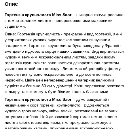
Опис
Гортензія крупнолиста Miss Saori
- шикарна квітуча рослина
з темно-зеленим листям і неперевершеними махровими
суцвіттями.
Опис
: Гортензія крупнолиста - прекрасний вид гортензії, який
у сприятливих умовах виростає компактним вишуканим
чагарником. Гортензія крупнолиста була виведена у Франції і
вже давно підкорила серця наших садівників. Вид вирізняється
чудовим великим яскраво-зеленим листям, завдяки якому
гортензія крупнолиста залишається декоративною протягом
усього вегетаційного періоду. Листя має яйцеподібну форму,
навесні і влітку воно яскраво-зелене, а до осені починає
червоніти. Цвіте цей неперевершений чагарник великими
суцвіттями близько 30 см у діаметрі. Квіти переважно рожевого
кольору, також можуть бути білими і навіть блакитними.
Гортензія крупнолиста Miss Saori
- дуже вишуканий і
незвичайний сорт гортензії крупнолистої. Відрізняється
чудовою грою кольору, квітки великі, розташовані на гарних
потужних стеблах. Цей дивовижний сорт має темно-зелене
листя з фіолетовим відливом, яке прекрасно гармонує з
матово-білими квітами, прикрашеними яскраво-рожевою