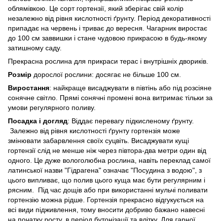
облямівкою. Це сорт гортензії, який зберігає свій колір
незалежно від рівня кислотності ґрунту. Період декоративності
припадає на червень і триває до вересня. Чагарник виростає
до 100 см заввишки і стане чудовою прикрасою в будь-якому
затишному саду.
Прекрасна рослина для прикраси терас і внутрішніх двориків.
Розмір
дорослої рослини: досягає не більше 100 см.
Виростання
: найкраще висаджувати в півтінь або під розсіяне
сонячне світло. Прямі сонячні промені вона витримає тільки за
умови регулярного поливу.
Посадка і догляд
: Віддає перевагу підкисленому ґрунту.
Залежно від рівня кислотності ґрунту гортензія може
змінювати забарвлення своїх суцвіть. Висаджувати кущі
гортензії слід не менше ніж через півтора-два метри один від
одного. Це дуже вологолюбна рослина, навіть переклад самої
латинської назви "Гідрагена" означає "Посудина з водою", з
цього випливає, що полив цього куща має бути регулярним і
рясним. Під час дощів або при використанні мульчі поливати
гортензію можна рідше. Гортензія прекрасно відгукується на
всі види підживлення, тому вносити добриво бажано навесні
на початку росту, в період бутонізації та влітку. Для гарної