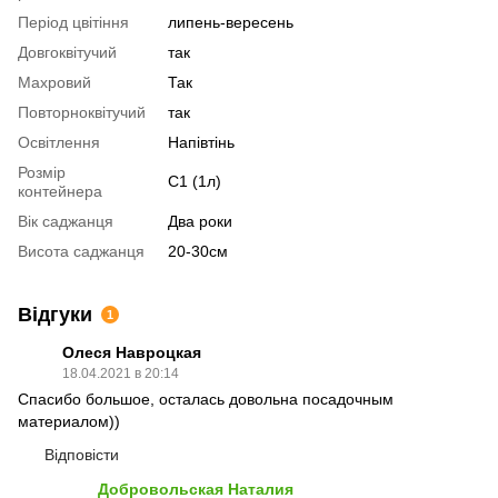
Період цвітіння
липень-вересень
Довгоквітучий
так
Махровий
Так
Повторноквітучий
так
Освітлення
Напівтінь
Розмір
С1 (1л)
контейнера
Вік саджанця
Два роки
Висота саджанця
20-30см
Відгуки
1
Олеся Навроцкая
18.04.2021 в 20:14
Спасибо большое, осталась довольна посадочным
материалом))
Відповісти
Добровольская Наталия