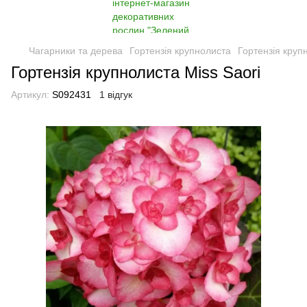
Чагарники та дерева
Гортензія крупнолиста
Гортензія круп
Гортензія крупнолиста Miss Saori
Артикул:
S092431
1 відгук