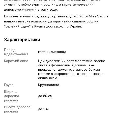
зимівлі потрібно вкрити рослину, а гарне мульчування
допоможе уникнути втрати води.
Ви можете купити саджанці Гортензії крупнолистої Miss Saori в
нашому інтернет-магазині декоративних садових рослин
"Зелений Едем" в Києві з доставкою по Україні.
Характеристики
Період
квітень-листопад
відвантаження
Короткий опис
Цей дивовижний сорт має темно-зелене
листя з фіолетовим відливом, яке
прекрасно гармонує з матово-білими
квітами з яскравою і ошатною рожевою
облямівкою.
Група
Крупнолиста
Ширина
дорослої
до 80 см
рослини
Висота дорослої
до 1 м
рослини