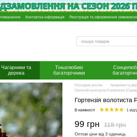
 повернення
Контактна інформація
Реєстрація та оформлення замовлен
Інстрункція по оплаті на розрахунковий рахунок Приват Банку
Чагарники та
Тіньолюбиві
Сонцелюб
дерева
багаторічники
багаторічн
Розсадник рослин
Чагарники та де
Гортензія волотиста Framboisine (Самар
Гортензія волотиста F
В наявності
1 відг
99 грн
118 грн
Оптові ціни від 3 одиниць