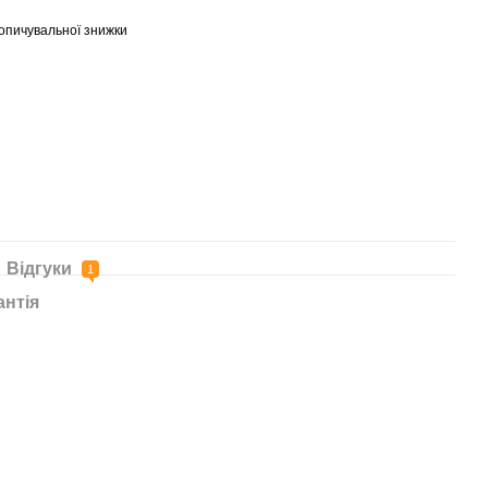
опичувальної знижки
Відгуки
1
антія