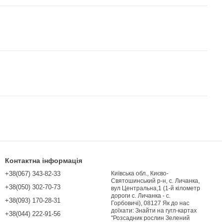
Контактна інформація
+38(067) 343-82-33
Київська обл., Києво-
Святошинський р-н, с. Личанка,
+38(050) 302-70-73
вул Центральна,1 (1-й кілометр
дороги с. Личанка - с.
+38(093) 170-28-31
Горбовичі), 08127 Як до нас
доїхати: Знайти на гугл-картах
+38(044) 222-91-56
"Розсадник рослин Зелений