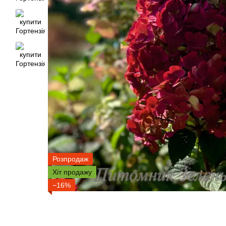
Розпродаж
Хіт продажу
−16%