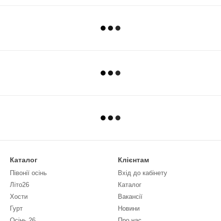
Каталог
Клієнтам
Півонії осінь
Вхід до кабінету
Літо26
Каталог
Хости
Вакансії
Гурт
Новини
Осінь 26
Про нас