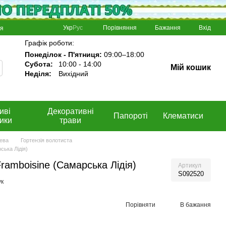
Порівняння
Укр
Рус
Бажання
Вхід
ня
Графік роботи:
Понеділок - П'ятниця:
09:00–18:00
Субота:
10:00 - 14:00
Мій кошик
Неділя:
Вихідний
иві
Декоративні
Папороті
Клематиси
ики
трави
рева
Гортензія волотиста
ська Лідія)
ramboisine (Самарська Лідія)
Артикул
S092520
ук
Порівняти
В бажання