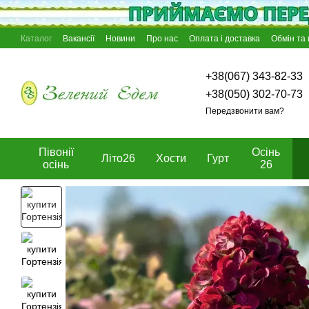
Перейти к основному контенту
Каталог
Вакансії
Новини
Про нас
Оплата і доставка
Обмін та
Відгуки про магазин
Блог
Угода користувача
Договір оферти
+38(067) 343-82-33
+38(050) 302-70-73
Передзвонити вам?
Півонії
Осінь
Літо26
Хости
Гурт
осінь
26