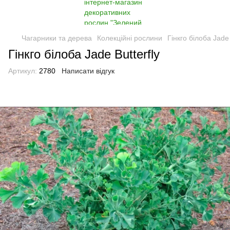
Чагарники та дерева
Колекційні рослини
Гінкго білоба Jade 
Гінкго білоба Jade Butterfly
Артикул:
2780
Написати відгук