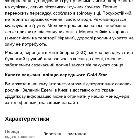
забарвлення. До родючості ґрунту невимогливий, добре росте
на супісках, легких пісковиках і лужних ґрунтах. Погано
переносить пересадку, особливо в зрілому віці. Посухостійкий,
не терпить перезволоження і застою води. Рекомендується
мульчування ґрунту. Молодим рослинам навесні необхідне
легке прикриття від сонячних опіків. Морозостійкість хороша
(зимостійкий на території України), дорослі рослини укриття на
зиму не потребують.
Рослини, вирощені в контейнерах (ЗКС), можна висаджувати в
будь-який зручний для вас час, з весни до осені, головне
забезпечити своєчасний полив і захист від пекучого сонця.
Купити саджанці ялівцю середнього Gold Star
Ви можете в нашому інтернет-магазині декоративних садових
рослин "Зелений Едем" в Києві з доставкою по Україні.
Додаткову інформацію можна отримати у наших менеджерів
за
телефонами
, вказаними на сайті.
Характеристики
Період
березень – листопад
відвантаження