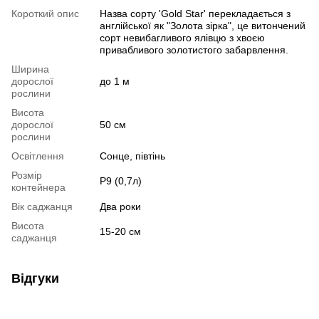
Короткий опис
Назва сорту 'Gold Star' перекладається з
англійської як "Золота зірка", це витончений
сорт невибагливого ялівцю з хвоєю
привабливого золотистого забарвлення.
Ширина
дорослої
до 1 м
рослини
Висота
дорослої
50 см
рослини
Освітлення
Сонце, півтінь
Розмір
Р9 (0,7л)
контейнера
Вік саджанця
Два роки
Висота
15-20 см
саджанця
Відгуки