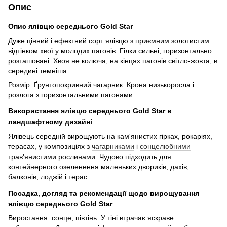
Опис
Опис ялівцю середнього Gold Star
Дуже цінний і ефектний сорт ялівцю з приємним золотистим
відтінком хвої у молодих пагонів. Гілки сильні, горизонтально
розташовані. Хвоя не колюча, на кінцях пагонів світло-жовта, в
середині темніша.
Розмір: Ґрунтопокривний чагарник. Крона низькоросла і
розлога з горизонтальними пагонами.
Використання ялівцю середнього Gold Star в
ландшафтному дизайні
Ялівець середній вирощують на кам'янистих гірках, рокаріях,
терасах, у композиціях з
чагарниками
і
сонцелюбними
трав'янистими рослинами. Чудово підходить для
контейнерного озеленення маленьких двориків, дахів,
балконів, лоджій і терас.
Посадка, догляд та рекомендації щодо вирощування
ялівцю середнього Gold Star
Виростання: сонце, півтінь. У тіні втрачає яскраве