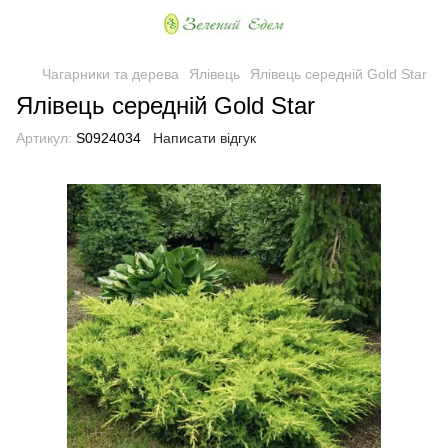
Чагарники та дерева
Ялівець
Ялівець середній Gold Star
Ялівець середній Gold Star
Артикул:
S0924034
Написати відгук