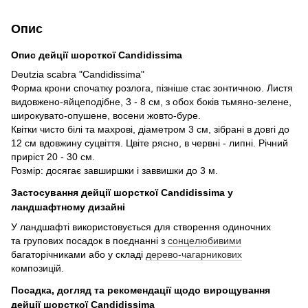
Опис
Опис дейції шорсткої Candidissima
Deutzia scabra "Candidissima"
Форма крони спочатку розлога, пізніше стає зонтичною. Листя
видовжено-яйцеподібне, 3 - 8 см, з обох боків тьмяно-зелене,
широкувато-опушене, восени жовто-буре.
Квітки чисто білі та махрові, діаметром 3 см, зібрані в довгі до
12 см вдовжину суцвіття. Цвіте рясно, в червні - липні. Річний
приріст 20 - 30 см.
Розмір: досягає завширшки і заввишки до 3 м.
Застосування дейції шорсткої Candidissima у
ландшафтному дизайні
У ландшафті використовується для створення одиночних
та групових посадок в поєднанні з
сонцелюбивими
багаторічниками або у складі
дерево-чагарникових
композицій.
Посадка, догляд та рекомендації щодо вирощування
дейції шорсткої Candidissima