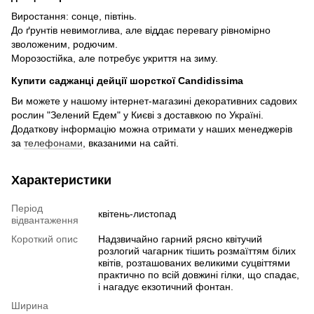
Виростання: сонце, півтінь.
До ґрунтів невимоглива, але віддає перевагу рівномірно
зволоженим, родючим.
Морозостійка, але потребує укриття на зиму.
Купити саджанці дейції шорсткої Candidissima
Ви можете у нашому інтернет-магазині декоративних садових
рослин "Зелений Едем" у Києві з доставкою по Україні.
Додаткову інформацію можна отримати у наших менеджерів
за
телефонами
, вказаними на сайті.
Характеристики
Період
квітень-листопад
відвантаження
Короткий опис
Надзвичайно гарний рясно квітучий
розлогий чагарник тішить розмаїттям білих
квітів, розташованих великими суцвіттями
практично по всій довжині гілки, що спадає,
і нагадує екзотичний фонтан.
Ширина