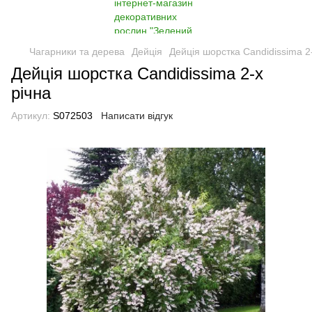
Чагарники та дерева
Дейція
Дейція шорстка Candidissima 2
Дейція шорстка Candidissima 2-х
річна
Артикул:
S072503
Написати відгук