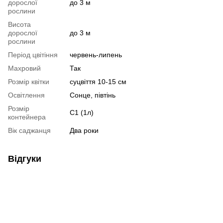
дорослої
до 3 м
рослини
Висота
дорослої
до 3 м
рослини
Період цвітіння
червень-липень
Махровий
Так
Розмір квітки
суцвіття 10-15 см
Освітлення
Сонце, півтінь
Розмір
С1 (1л)
контейнера
Вік саджанця
Два роки
Відгуки