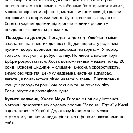
п
апоротник
ом та іншими т
нелюбивими багаторічниками
ами,
можна створювати ефектні , мальовничі композиції, граючи
відтінками та формами листя. Дуже красиво виглядає як
бордюр уздовж доріжки під кроною великих рослин у
поєднанні з іншими сортами хост.
Посадка та догляд.
Посадка та догляд. Улюблене місце
зростання на тінистих ділянках. Віддає перевагу родючим,
пухким, добре дренованим зволоженим грунтам. У період
тривалої посухи потребує поливу. Не любить кислий ґрунт.
Добре розростається. Хоста довгожителька:мешкає понад 20
років. Основні шкідники – слимаки. Висока морозостійкість,
зимує без укриття. Взимку надземна частина відмирає,
вегетація починається пізно навесні у травні. Підживлення
краще проводити ранньою весною та на початку літа.
Розмножується розподілом куща.
Купити саджанці Хости Maya Tritone
у нашому інтернет-
магазині декоративних садових рослин "Зелений Едем" у Києві
з доставкою по Україні. Додаткову інформацію можна
отримати у наших менеджерів за телефонами, вказаними на
сайті.