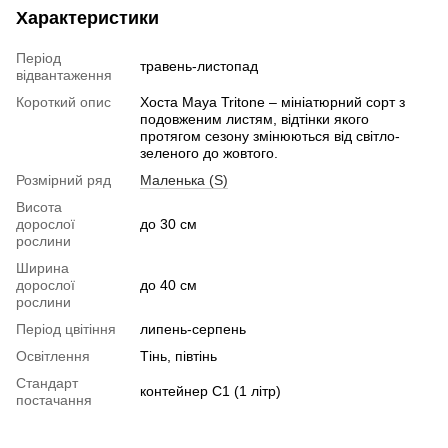
Характеристики
Період
травень-листопад
відвантаження
Короткий опис
Хоста Maya Tritone – мініатюрний сорт з
подовженим листям, відтінки якого
протягом сезону змінюються від світло-
зеленого до жовтого.
Розмірний ряд
Маленька (S)
Висота
дорослої
до 30 см
рослини
Ширина
дорослої
до 40 см
рослини
Період цвітіння
липень-серпень
Освітлення
Тінь, півтінь
Стандарт
контейнер С1 (1 літр)
постачання