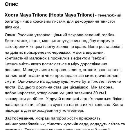
Опис
Хоста Maya Tritone (Hosta Maya Tritone)
- тенелюбний
багаторічник з красивим листям для декорування тінистої
ділянки .
Опис.
Рослина утворює щільний яскраво-зелений горбок.
Листя м'яке, ніжне, має витягнуту, списоподібну форму із
загостреним кінцем і легку хвилю по краях. Вони розташовані
на довгих прикореневих черешках, мають виразний,
контрастний малюнок з прожилків з ефектом "зебри",
інтенсивність якого посилюється в міру дорослішання
рослини. Молоде листя яскраво-зелене, згодом воно жовтіє і
на листовій пластині чітко проглядаються симетричні зелені
смуги. Одночасно на одному кущі може бути і жовте і зелене
листя. Від цього рослина стає ще цікавішою. Мініатюрна,
добре наростає, утворюючи кущики заввишки 30 см і
завширшки до 40 см. У другій половині літа з'являються блідо-
лавандові квіти, зібрані в суцвіття на довгих квітконосах. Хоста
підходить для вирощування у контейнері.
Застосування.
Яскраві пагорби хости прикрасять
найнепривабливіших, тінистих куточків саду, додадуть світла та
позитиву. Так як хоста чудово поєднується з гей-херой,