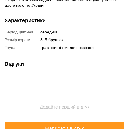
доставкою по Україні.
Характеристики
Період цвітіння
середній
Розмір кореня
3–5 бруньок
Група
трав'янисті / молочноквіткові
Відгуки
Додайте перший відгук
Написати відгук