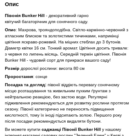
Опис
Півонія Bunker Hill
- декоративний гарно
квітучий багаторічник для сонячного саду.
Опис
: Махрова, трояндоподібна. Світло-кармінно-червоний з
атласним блиском та золотистими тичинками, наприкінці
цвітіння яскраво-рожевий. На міцних стеблах до 3 бутонів.
Діаметр квітки 16 см. Тонкий аромат. Цвітіння досить тривале:
з червня по липень місяць. Середній термін цвітіння. Півонія
Bunker Hill - чудовий сорт для прикраси вашого саду!
Розмір
дорослої рослини: висота 80 см
Проростання
: сонце
Посадка та догляд:
півонії віддіють перевагу сонячному
місцю розташування та живильним пухким ґрунтам з
нейтральною реакцією, без застою води. Регулярні
підживлення рекомендуються для розвитку рослини протягом
сезону. Півонії категорично не переносять підвищення
кислотності, тому їх іноді підсипають золою. Першого року
після посадки рекомендується видаляти бутони.
Ви можете купити
саджанці Півонії Bunker Hill
у нашому
інтернет-магазині садових рослин "Зелений Едем" у Києві з