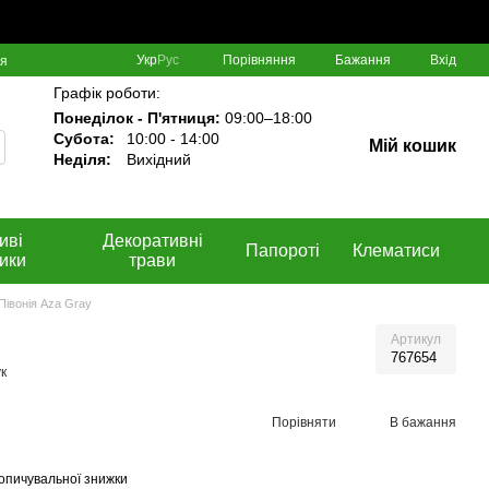
Порівняння
Укр
Рус
Бажання
Вхід
ня
Графік роботи:
Понеділок - П'ятниця:
09:00–18:00
Субота:
10:00 - 14:00
Мій кошик
Неділя:
Вихідний
иві
Декоративні
Папороті
Клематиси
ики
трави
Півонія Aza Gray
Артикул
767654
к
Порівняти
В бажання
опичувальної знижки