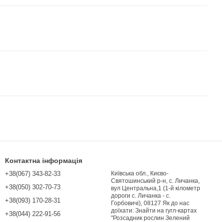
Контактна інформація
+38(067) 343-82-33
Київська обл., Києво-
Святошинський р-н, с. Личанка,
+38(050) 302-70-73
вул Центральна,1 (1-й кілометр
дороги с. Личанка - с.
+38(093) 170-28-31
Горбовичі), 08127 Як до нас
доїхати: Знайти на гугл-картах
+38(044) 222-91-56
"Розсадник рослин Зелений