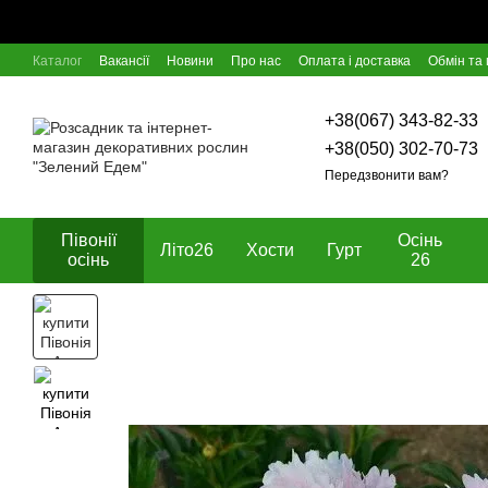
Перейти к основному контенту
Каталог
Вакансії
Новини
Про нас
Оплата і доставка
Обмін та
Відгуки про магазин
Блог
Угода користувача
Договір оферти
+38(067) 343-82-33
+38(050) 302-70-73
Передзвонити вам?
Півонії
Осінь
Літо26
Хости
Гурт
осінь
26