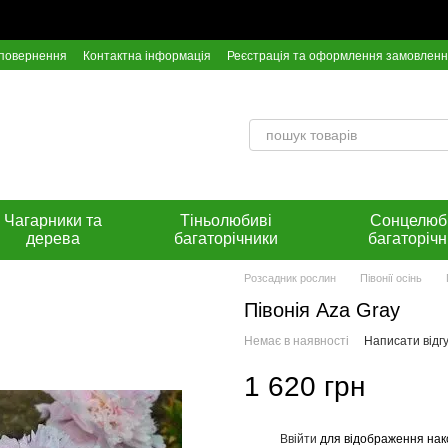
 повернення
Контактна інформація
Реєстрація та оформлення замовлен
Інстрункція по оплаті на розрахунковий рахунок Приват Банку
Чагарники та
Тіньолюбиві
Сонцелюб
дерева
багаторічники
багаторічн
Розсадник рослин
Півонії осінь
Півонія Aza Gray
Немає в наявності
Написати відгу
1 620 грн
Ввійти
для відображення нак
%