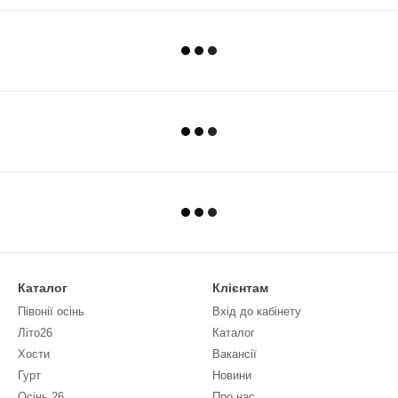
Каталог
Клієнтам
Півонії осінь
Вхід до кабінету
Літо26
Каталог
Хости
Вакансії
Гурт
Новини
Осінь 26
Про нас