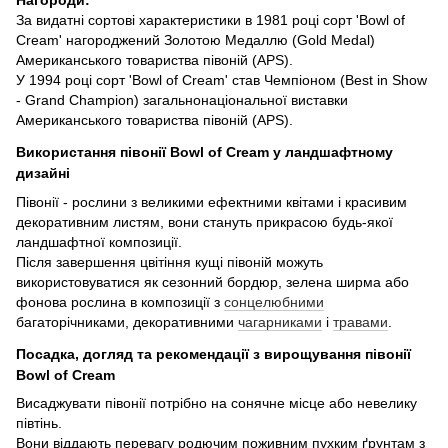
За видатні сортові характеристики в 1981 році сорт 'Bowl of
Cream' нагороджений Золотою Медаллю (Gold Medal)
Американського товариства півоній (APS).
У 1994 році сорт 'Bowl of Cream' став Чемпіоном (Best in Show
- Grand Champion) загальнонаціональної виставки
Американського товариства півоній (APS).
Використання півонії Bowl of Cream у ландшафтному
дизайні
Півонії - рослини з великими ефектними квітами і красивим
декоративним листям, вони стануть прикрасою будь-якої
ландшафтної композиції.
Після завершення цвітіння кущі півоній можуть
використовуватися як сезонний бордюр, зелена ширма або
фонова рослина в композиції з
сонцелюбними
багаторічниками, декоративними
чагарниками
і
травами
.
Посадка, догляд та рекомендації з вирощування півонії
Bowl of Cream
Висаджувати півонії потрібно на сонячне місце або невелику
півтінь.
Вони віддають перевагу родючим поживним пухким ґрунтам з