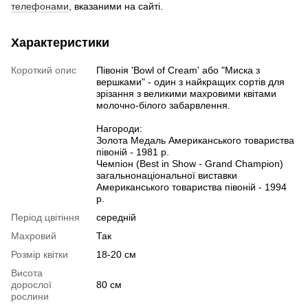
телефонами
, вказаними на сайті.
Характеристики
Короткий опис
Півонія 'Bowl of Cream' або "Миска з
вершками" - один з найкращих сортів для
зрізання з великими махровими квітами
молочно-білого забарвлення.
Нагороди:
Золота Медаль Американського товариства
півоній - 1981 р.
Чемпіон (Best in Show - Grand Champion)
загальнонаціональної виставки
Американського товариства півоній - 1994
р.
Період цвітіння
середній
Махровий
Так
Розмір квітки
18-20 см
Висота
дорослої
80 см
рослини