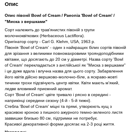
Опис
Опис півонії Bowl of Cream / Paeonia 'Bowl of Cream' /
"Миска з вершками"
Сорт належить до трав'янистих півоній з групи
молочноквіткових (Herbaceous Lactiflora).
Оригінатор сорту - Carl G. Klehm, USA, 1963 р.
Півонія 'Bowl of Cream' - один з найкращих білих сортів півоній
для зрізання з великими повномахровими трояндоподібними
квітами, що досягають до 20 см у діаметрі. Назва сорту 'Bowl
of Cream' перекладається з англійської як "Миска з вершками"
і це дуже вдала і влучна назва для цього сорту. Забарвлення
його квітів дійсно вершково-молочно-біле, а яскраво-жовті
тичинки трохи підсвічують центр квітки. Квіти мають м'який,
ледве вловимий приємний аромат.
Сорт 'Bowl of Cream' цвіте тривало і рясно в середині -
наприкінці середини сезону (4-й - 5-й тижні).
Стебла 'Bowl of Cream' міцні та прямі, утворюють кущ з
красивою кроною з пишного ажурного темно-зеленого листя
заввишки близько 80 см, підтримки не потребує.
Красивої декоративної форми досягає на 2-3 році життя.
Нагороди: