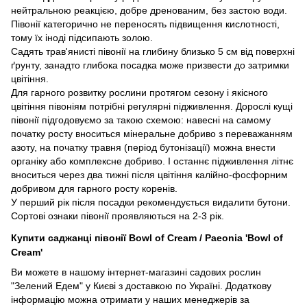
нейтральною реакцією, добре дренованим, без застою води.
Півонії категорично не переносять підвищення кислотності,
тому їх іноді підсипають золою.
Садять трав'янисті півонії на глибину близько 5 см від поверхні
ґрунту, занадто глибока посадка може призвести до затримки
цвітіння.
Для гарного розвитку рослини протягом сезону і якісного
цвітіння півоніям потрібні регулярні підживлення. Дорослі кущі
півонії підгодовуємо за такою схемою: навесні на самому
початку росту вноситься мінеральне добриво з переважанням
азоту, на початку травня (період бутонізації) можна внести
органіку або комплексне добриво. І останнє підживлення літнє
вноситься через два тижні після цвітіння калійно-фосфорним
добривом для гарного росту коренів.
У перший рік після посадки рекомендується видалити бутони.
Сортові ознаки півонії проявляються на 2-3 рік.
Купити саджанці півонії Bowl of Cream / Paeonia 'Bowl of
Cream'
Ви можете в нашому інтернет-магазині садових рослин
"Зелений Едем" у Києві з доставкою по Україні. Додаткову
інформацію можна отримати у наших менеджерів за