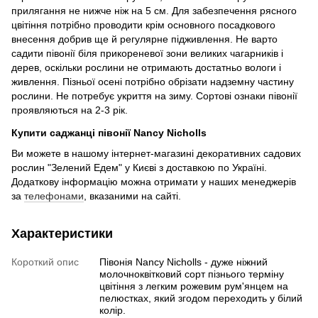
прилягання не нижче ніж на 5 см. Для забезпечення рясного
цвітіння потрібно проводити крім основного посадкового
внесення добрив ще й регулярне підживлення. Не варто
садити півонії біля прикореневої зони великих чагарників і
дерев, оскільки рослини не отримають достатньо вологи і
живлення. Пізньої осені потрібно обрізати надземну частину
рослини. Не потребує укриття на зиму. Сортові ознаки півонії
проявляються на 2-3 рік.
Купити саджанці півонії Nancy Nicholls
Ви можете в нашому інтернет-магазині декоративних садових
рослин "Зелений Едем" у Києві з доставкою по Україні.
Додаткову інформацію можна отримати у наших менеджерів
за
телефонами
, вказаними на сайті.
Характеристики
Короткий опис
Півонія Nancy Nicholls - дуже ніжний
молочноквітковий сорт пізнього терміну
цвітіння з легким рожевим рум'янцем на
пелюстках, який згодом переходить у білий
колір.