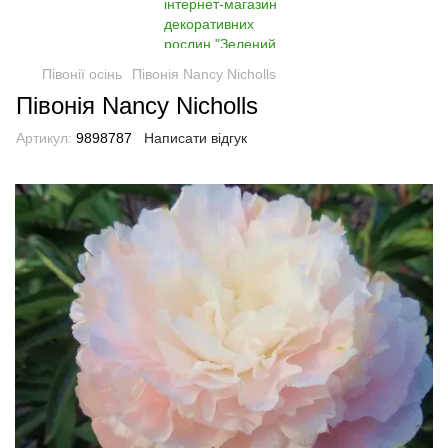
Півонії осінь
Півонія Nancy Nicholls
Півонія Nancy Nicholls
Артикул:
9898787
Написати відгук