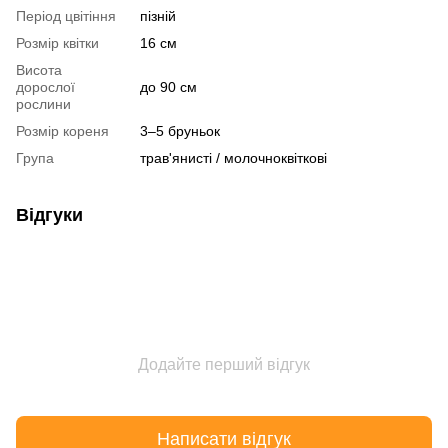
Період цвітіння
пізній
Розмір квітки
16 см
Висота
дорослої
до 90 см
рослини
Розмір кореня
3–5 бруньок
Група
трав'янисті / молочноквіткові
Відгуки
Додайте перший відгук
Написати відгук