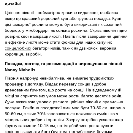
дизайні
Цвітіння півонії - неймовірно красиве видовище, особливо
якщо це красивий дорослий кущ або групова посадка. Кущі
цієї шикарної рослини можуть бути використані як сезонний
бордюр, у міксбордері, як сольна рослина. Скрізь півонія гідно
розкриє свої найкращі якості. Навіть після завершення цвітіння
її ефектне листя може стати фоном для інших квітучих
сонцелюбних
багаторічників, таких як дзвіночок, вероніка,
королиця, звіробій.
Посадка, догляд та рекомендації з вирощування півонії
Nancy Nicholls
Півонія напрочуд невибаглива, не вимагає трудомістких
процедур з догляду. Віддає перевагу сонцю з добре
дренованим ґрунтом, що росте на сонці. На відведеному їй
місці за сприятливих умов може рости багато десятків років.
Дуже важливою умовою рясного цвітіння півонії є правильна
посадка. Глибина посадкової ями має бути 70-80 см, ширина
50-60 см, з яких 70% заповнюються поживною сумішшю з
мінеральних добрив і органіки. Зверху потрібно укласти шар
ґрунту заввишки 10-15 см, потім дбайливо розташувати
коріння і засипати його ґрунтом, поглиблюючи бруньки