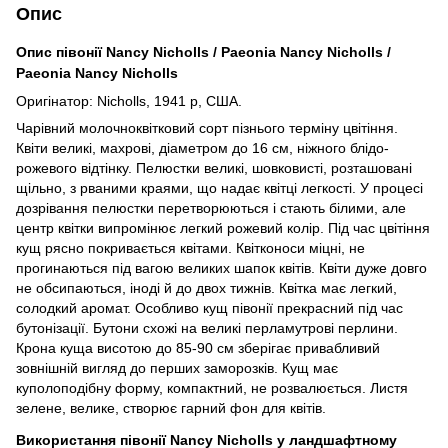
Опис
Опис півонії Nancy Nicholls / Paeonia Nancy Nicholls /
Paeonia Nancy Nicholls
Оригінатор: Nicholls, 1941 р, США.
Чарівний молочноквітковий сорт пізнього терміну цвітіння.
Квіти великі, махрові, діаметром до 16 см, ніжного блідо-
рожевого відтінку. Пелюстки великі, шовковисті, розташовані
щільно, з рваними краями, що надає квітці легкості. У процесі
дозрівання пелюстки перетворюються і стають білими, але
центр квітки випромінює легкий рожевий колір. Під час цвітіння
кущ рясно покривається квітами. Квітконоси міцні, не
прогинаються під вагою великих шапок квітів. Квіти дуже довго
не обсипаються, іноді й до двох тижнів. Квітка має легкий,
солодкий аромат. Особливо кущ півонії прекрасний під час
бутонізації. Бутони схожі на великі перламутрові перлини.
Крона куща висотою до 85-90 см зберігає привабливий
зовнішній вигляд до перших заморозків. Кущ має
куполоподібну форму, компактний, не розвалюється. Листя
зелене, велике, створює гарний фон для квітів.
Використання півонії Nancy Nicholls у ландшафтному