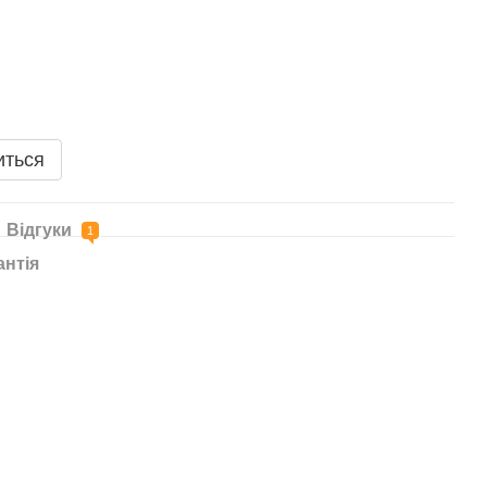
иться
Відгуки
1
антія