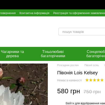
 повернення
Контактна інформація
Реєстрація та оформлення замовлен
Інстрункція по оплаті на розрахунковий рахунок Приват Банку
Чагарники та
Тіньолюбиві
Сонцелюб
дерева
багаторічники
багаторічн
Розсадник рослин
Півонії осінь
Півонія Lois Kelsey
Немає в наявності
580 грн
750 грн
Ввійти
для відображення нак
%