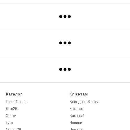
Каталог
Клієнтам
Півонії осінь
Вхід до кабінету
Літо26
Каталог
Хости
Вакансії
Гурт
Новини
Осінь 26
Про нас