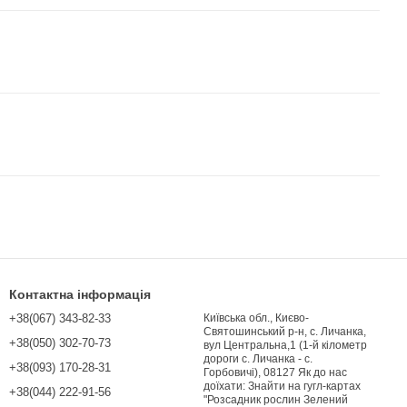
Контактна інформація
+38(067) 343-82-33
Київська обл., Києво-
Святошинський р-н, с. Личанка,
+38(050) 302-70-73
вул Центральна,1 (1-й кілометр
дороги с. Личанка - с.
+38(093) 170-28-31
Горбовичі), 08127 Як до нас
доїхати: Знайти на гугл-картах
+38(044) 222-91-56
"Розсадник рослин Зелений