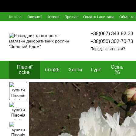
Перейти к основному контенту
Каталог
Вакансії
Новини
Про нас
Оплата і доставка
Обмін та
Відгуки про магазин
Блог
Угода користувача
Договір оферти
+38(067) 343-82-33
+38(050) 302-70-73
Передзвонити вам?
Півонії
Осінь
Літо26
Хости
Гурт
осінь
26