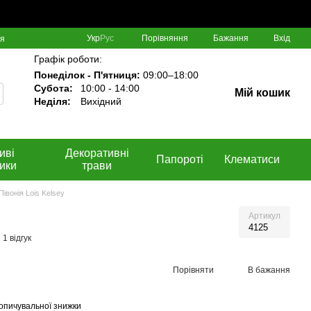
Порівняння
Укр
Рус
Бажання
Вхід
ня
Графік роботи:
Понеділок - П'ятниця:
09:00–18:00
Субота:
10:00 - 14:00
Мій кошик
Неділя:
Вихідний
иві
Декоративні
Папороті
Клематиси
ики
трави
Півонія Lois Kelsey
Артикул
4125
1 відгук
Порівняти
В бажання
опичувальної знижки