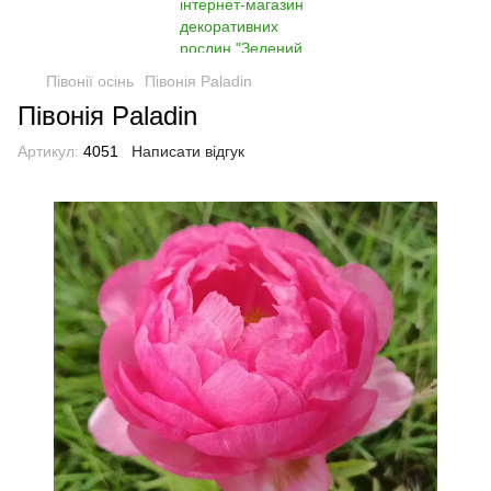
Півонії осінь
Півонія Paladin
Півонія Paladin
Артикул:
4051
Написати відгук