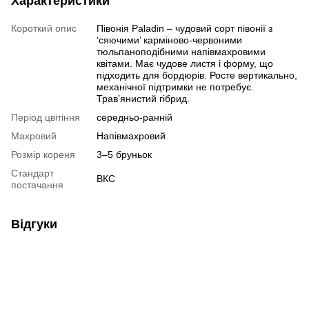
Характеристики
Короткий опис
Півонія Paladin – чудовий сорт півонії з
‘сяючими’ карміново-червоними
тюльпаноподібними напівмахровими
квітами. Має чудове листя і форму, що
підходить для бордюрів. Росте вертикально,
механічної підтримки не потребує.
Трав’янистий гібрид.
Період цвітіння
середньо-ранній
Махровий
Напівмахровий
Розмір кореня
3–5 бруньок
Стандарт
ВКС
постачання
Відгуки