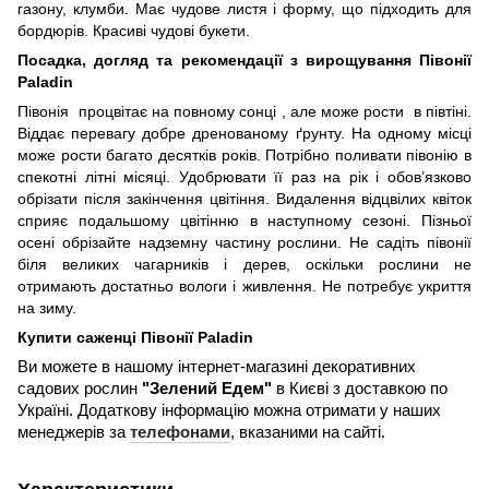
газону, клумби.
Має чудове листя і форму, що підходить для
бордюрів. Красиві чудові букети.
Посадка, догляд та рекомендації з вирощування
Півонії
Paladin
Півонія процвітає на повному сонці , але може рости в півтіні.
Віддає перевагу добре дренованому ґрунту. На одному місці
може рости багато десятків років. Потрібно поливати півонію в
спекотні літні місяці. Удобрювати її раз на рік і обов’язково
обрізати після закінчення цвітіння. Видалення відцвілих квіток
сприяє подальшому цвітінню в наступному сезоні. Пізньої
осені обрізайте надземну частину рослини. Не садіть півонії
біля великих чагарників і дерев, оскільки рослини не
отримають достатньо вологи і живлення. Не потребує укриття
на зиму.
Купити саженці
Півонії Paladin
Ви можете в нашому інтернет-магазині декоративних
садових рослин
"Зелений Едем"
в Києві з доставкою по
Україні. Додаткову інформацію можна отримати у наших
менеджерів за
телефонами
, вказаними на сайті.