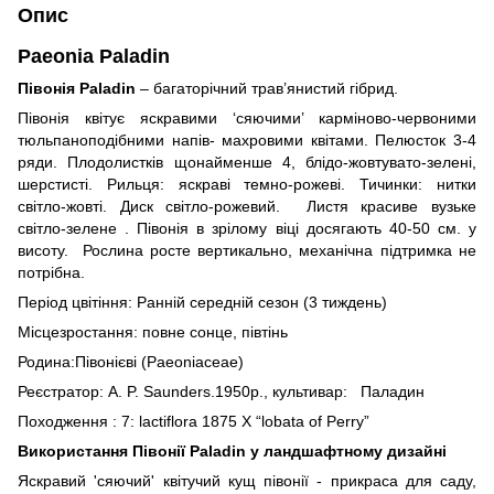
Опис
Paeonia
Paladin
Півонія Paladin
– багаторічний трав’янистий гібрид.
Півонія квітує яскравими ‘сяючими’ карміново-червоними
тюльпаноподібними напів- махровими квітами. Пелюсток 3-4
ряди. Плодолистків щонайменше 4, блідо-жовтувато-зелені,
шерстисті. Рильця: яскраві темно-рожеві. Тичинки: нитки
світло-жовті. Диск світло-рожевий. Листя красиве вузьке
світло-зелене . Півонія в зрілому віці досягають 40-50 см. у
висоту. Рослина росте вертикально, механічна підтримка не
потрібна.
Період цвітіння: Ранній середній сезон (3 тиждень)
Місцезростання: повне сонце, півтінь
Родина:Півонієві (
Paeoniaceae
)
Реєстратор: A. P. Saunders.1950р.,
культивар: Паладин
Походження
: 7: lactiflora 1875 X “lobata of Perry”
Використання
Півонії Paladin
у ландшафтному дизайні
Яскравий 'сяючий' квітучий кущ півонії - прикраса для саду,