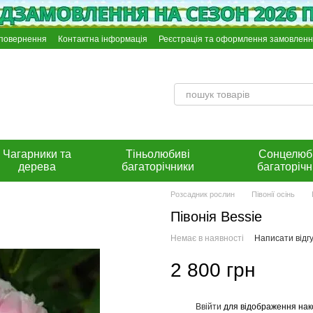
 повернення
Контактна інформація
Реєстрація та оформлення замовлен
Інстрункція по оплаті на розрахунковий рахунок Приват Банку
Чагарники та
Тіньолюбиві
Сонцелюб
дерева
багаторічники
багаторічн
Розсадник рослин
Півонії осінь
Півонія Bessie
Немає в наявності
Написати відгу
2 800 грн
Ввійти
для відображення нак
%