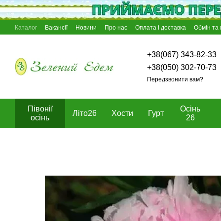
Перейти к основному контенту
Каталог
Вакансії
Новини
Про нас
Оплата і доставка
Обмін та
Відгуки про магазин
Блог
Угода користувача
Договір оферти
+38(067) 343-82-33
+38(050) 302-70-73
Передзвонити вам?
Півонії
Осінь
Літо26
Хости
Гурт
осінь
26