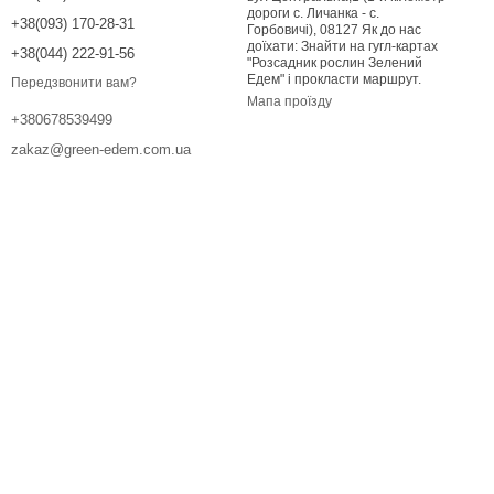
дороги с. Личанка - с.
+38(093) 170-28-31
Горбовичі), 08127 Як до нас
доїхати: Знайти на гугл-картах
+38(044) 222-91-56
"Розсадник рослин Зелений
Едем" і прокласти маршрут.
Передзвонити вам?
Мапа проїзду
+380678539499
zakaz@green-edem.com.ua