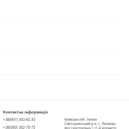
Контактна інформація
+38(067) 343-82-33
Київська обл., Києво-
Святошинський р-н, с. Личанка,
+38(050) 302-70-73
вул Центральна,1 (1-й кілометр