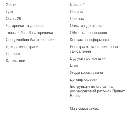
Хости
Вакансії
Гурт
Новини
Осінь 26
Про нас
Чагарники та дерева
Оплата і доставка
Тіньолюбиві багаторічники
Обмін та повернення
Сонцелюбиві багаторічники
Контактна інформація
Декоративні трави
Реєстрація та оформлення
замовлення
Папороті
Відгуки про магазин
Клематиси
Блог
Угода користувача
Договір оферти
Інстрункція по оплаті на
розрахунковий рахунок Приват
Банку
Ми в соцмережах