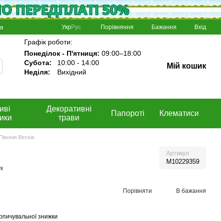
Порівняння
Укр
Рус
Бажання
Вхід
ня
Графік роботи:
Понеділок - П'ятниця:
09:00–18:00
Субота:
10:00 - 14:00
Мій кошик
Неділя:
Вихідний
иві
Декоративні
Папороті
Клематиси
ики
трави
Півонія Bessie
Артикул
M10229359
к
Порівняти
В бажання
опичувальної знижки