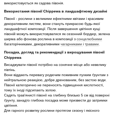
використовується як садова півонія.
Використання півонії Chippewa в ландшафтному дизайні
Півонії - рослини з великими ефектними квітами і красивим
декоративним листям, вони стануть прикрасою будь-якої
ландшафтної композиції. Після завершення цвітіння кущі
півоній можуть використовуватися як сезонний бордюр, зелена
ширма або фонова рослина в композиції з
сонцелюбними
багаторічниками, декоративними
чагарниками
і
травами
.
Посадка, догляд та рекомендації з вирощування півонії
Chippewa
Висаджувати півонії потрібно на сонячне місце або невелику
півтінь.
Вони віддають перевагу родючим поживним пухким ґрунтам з
нейтральною реакцією, добре дренованим, без застою води.
Півонії категорично не переносять підвищення кислотності,
тому їх іноді підсипають золою.
Садять трав'янисті півонії на глибину близько 5 см від поверхні
ґрунту, занадто глибока посадка може призвести до затримки
цвітіння.
Для гарного розвитку рослини протягом сезону і якісного