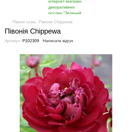
Півонії осінь
Півонія Chippewa
Півонія Chippewa
Артикул:
P102309
Написати відгук