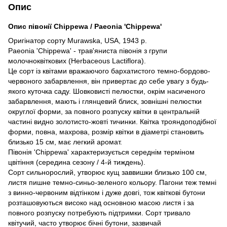
Опис
Опис півонії Chippewa / Paeonia 'Chippewa'
Оригінатор сорту Murawska, USA, 1943 р.
Paeonia 'Chippewa' - трав'яниста півонія з групи
молочноквіткових (Herbaceous Lactiflora).
Це сорт із квітами вражаючого бархатистого темно-бордово-
червоного забарвлення, він привертає до себе увагу з будь-
якого куточка саду. Шовковисті пелюстки, окрім насиченого
забарвлення, мають і глянцевий блиск, зовнішні пелюстки
округлої форми, за повного розпуску квітки в центральній
частині видно золотисто-жовті тичинки. Квітка трояндоподібної
форми, повна, махрова, розмір квітки в діаметрі становить
близько 15 см, має легкий аромат.
Півонія 'Chippewa' характеризується середнім терміном
цвітіння (середина сезону / 4-й тиждень).
Сорт сильнорослий, утворює кущ заввишки близько 100 см,
листя пишне темно-синьо-зеленого кольору. Пагони теж темні
з винно-червоним відтінком і дуже довгі, тож квіткові бутони
розташовуються високо над основною масою листя і за
повного розпуску потребують підтримки. Сорт тривало
квітучий, часто утворює бічні бутони, зазвичай