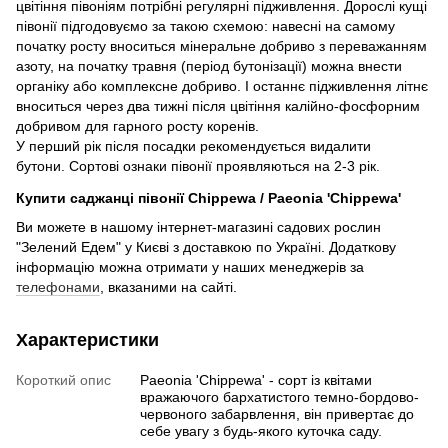
цвітіння півоніям потрібні регулярні підживлення. Дорослі кущі
півонії підгодовуємо за такою схемою: навесні на самому
початку росту вноситься мінеральне добриво з переважанням
азоту, на початку травня (період бутонізації) можна внести
органіку або комплексне добриво. І останнє підживлення літнє
вноситься через два тижні після цвітіння калійно-фосфорним
добривом для гарного росту коренів.
У перший рік після посадки рекомендується видалити
бутони. Сортові ознаки півонії проявляються на 2-3 рік.
Купити саджанці півонії Chippewa / Paeonia 'Chippewa'
Ви можете в нашому інтернет-магазині садових рослин
"Зелений Едем" у Києві з доставкою по Україні. Додаткову
інформацію можна отримати у наших менеджерів за
телефонами
, вказаними на сайті.
Характеристики
Короткий опис
Paeonia 'Chippewa' - сорт із квітами
вражаючого бархатистого темно-бордово-
червоного забарвлення, він привертає до
себе увагу з будь-якого куточка саду.