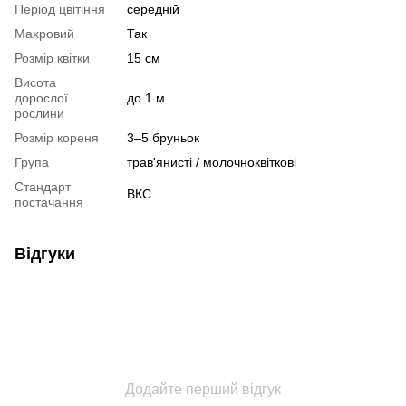
Період цвітіння
середній
Махровий
Так
Розмір квітки
15 см
Висота
дорослої
до 1 м
рослини
Розмір кореня
3–5 бруньок
Група
трав'янисті / молочноквіткові
Стандарт
ВКС
постачання
Відгуки
Додайте перший відгук