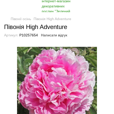
Півонії осінь
Півонія High Adventure
Півонія High Adventure
Артикул:
P10257654
Написати відгук