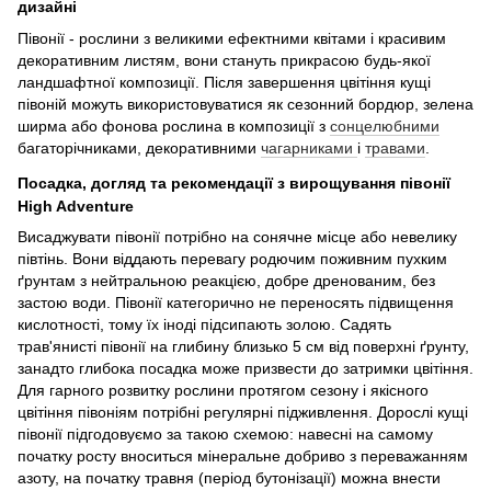
дизайні
Півонії - рослини з великими ефектними квітами і красивим
декоративним листям, вони стануть прикрасою будь-якої
ландшафтної композиції. Після завершення цвітіння кущі
півоній можуть використовуватися як сезонний бордюр, зелена
ширма або фонова рослина в композиції з
сонцелюбними
багаторічниками, декоративними
чагарниками
і
травами
.
Посадка, догляд та рекомендації з вирощування півонії
High Adventure
Висаджувати півонії потрібно на сонячне місце або невелику
півтінь. Вони віддають перевагу родючим поживним пухким
ґрунтам з нейтральною реакцією, добре дренованим, без
застою води. Півонії категорично не переносять підвищення
кислотності, тому їх іноді підсипають золою. Садять
трав'янисті півонії на глибину близько 5 см від поверхні ґрунту,
занадто глибока посадка може призвести до затримки цвітіння.
Для гарного розвитку рослини протягом сезону і якісного
цвітіння півоніям потрібні регулярні підживлення. Дорослі кущі
півонії підгодовуємо за такою схемою: навесні на самому
початку росту вноситься мінеральне добриво з переважанням
азоту, на початку травня (період бутонізації) можна внести