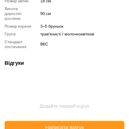
Розмір квітки
18 см
Висота
дорослої
90 см
рослини
Розмір кореня
3–5 бруньок
Група
трав'янисті / молочноквіткові
Стандарт
ВКС
постачання
Відгуки
Додайте перший відгук
Написати відгук