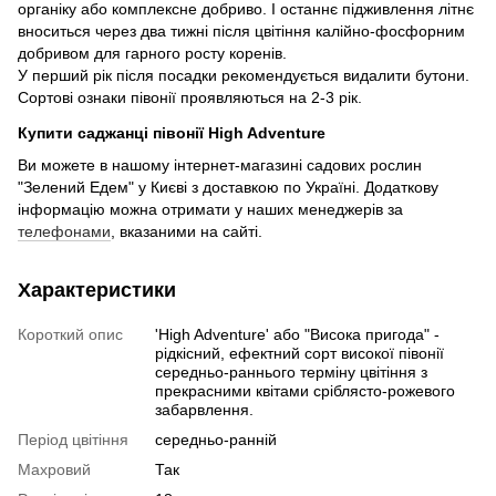
органіку або комплексне добриво. І останнє підживлення літнє
вноситься через два тижні після цвітіння калійно-фосфорним
добривом для гарного росту коренів.
У перший рік після посадки рекомендується видалити бутони.
Сортові ознаки півонії проявляються на 2-3 рік.
Купити саджанці півонії High Adventure
Ви можете в нашому інтернет-магазині садових рослин
"Зелений Едем" у Києві з доставкою по Україні. Додаткову
інформацію можна отримати у наших менеджерів за
телефонами
, вказаними на сайті.
Характеристики
Короткий опис
'High Adventure' або "Висока пригода" -
рідкісний, ефектний сорт високої півонії
середньо-раннього терміну цвітіння з
прекрасними квітами сріблясто-рожевого
забарвлення.
Період цвітіння
середньо-ранній
Махровий
Так