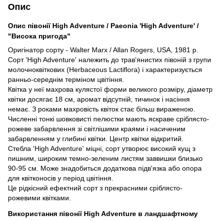
Опис
Опис півонії High Adventure / Paeonia 'High Adventure' /
"Висока пригода"
Оригінатор сорту - Walter Marx / Allan Rogers, USA, 1981 р.
Сорт 'High Adventure' належить до трав'янистих півоній з групи
молочноквіткових (Herbaceous Lactiflora) і характеризується
ранньо-середнім терміном цвітіння.
Квітка у неї махрова кулястої форми великого розміру, діаметр
квітки досягає 18 см, аромат відсутній, тичинок і насіння
немає. З роками махровість квіток стає більш вираженою.
Численні тонкі шовковисті пелюстки мають яскраве сріблясто-
рожеве забарвлення зі світлішими краями і насиченим
забарвленням у глибині квітки. Центр квітки відкритий.
Стебла 'High Adventure' міцні, сорт утворює високий кущ з
пишним, широким темно-зеленим листям заввишки близько
90-95 см. Може знадобиться додаткова підв'язка або опора
для квітконосів у період цвітіння.
Це рідкісний ефектний сорт з прекрасними сріблясто-
рожевими квітками.
Використання півонії High Adventure в ландшафтному