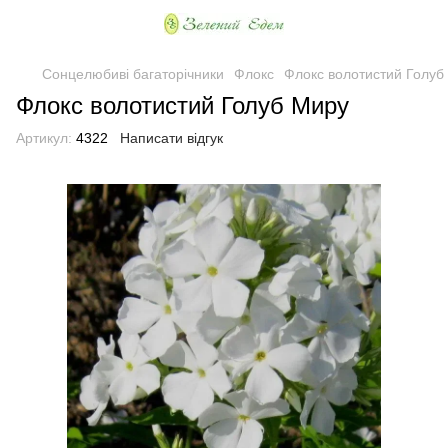
Сонцелюбиві багаторічники
Флокс
Флокс волотистий Голуб
Флокс волотистий Голуб Миру
Артикул:
4322
Написати відгук