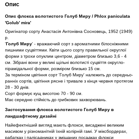
Опис
Опис флокса волотистого Голуб Миру / Phlox paniculata
'Golub' mira'
Оригінатор сорту Анастасія Антонівна Сосновець, 1952 (1949)
р.
'
Голуб Миру
' - вражаючий сорт з ароматними білосніжними
пишними суцвіттями. Квіти цього сорту правильної округлої
форми з трохи опуклим центром, діаметром близько 3,6 - 4
см. Зібрані вони у великі щільні волотисті суцвіття округло-
пірамідальної форми, розміром близько 15 см.
За терміном цвітіння сорт 'Голуб Миру' належить до середньо-
ранніх сортів, цвітіння рясне і тривале з кінця червня протягом
28 - 30 днів.
Сорт формує кущ висотою 70 - 90 см.
Має середню стійкість до грибкових захворювань.
Застосування флокса волотистого Голуб Миру в
ландшафтному дизайні
Найефектніший вигляд мають флокси, висаджені великим
масивом у різноманітній їхній колірній гамі. У міксбордерах,
рабатках і палісадниках у змішаних посадках флокси