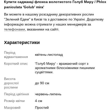
Купити саджанці флокса волотистого Голуб Миру / Phlox
paniculata 'Golub' mira'
Ви можете в нашому розсаднику декоративних рослин
"Зелений Едем" в Києві та з доставкою по Україні. Додаткову
інформацію можна отримати у наших менеджерів за
телефонами
, вказаними на сайті.
Характеристики
Період
квітень-листопад
відвантаження
Короткий опис
'Голуб Миру' - вражаючий сорт з
ароматними білосніжними пишними
суцвіттями.
Висота
дорослої
до 90 см
рослини
Період цвітіння
червень-липень
Розмір квітки
4 см
Махровий
Простий