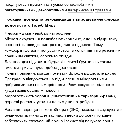
поєднуються практично з усіма
сонцелюбними
багаторічниками, декоративними
чагарниками
і
травами
.
Посадка, догляд та рекомендації з вирощування флокса
волотистого Голуб Миру
Флокси - дуже невибагливі рослини.
Місцезнаходження полюбляють сонячне, але на відкритому
сонці квітки швидко вигорають, листя підсихає. Тому
комфортніше вони почуватимуться в легкій півтіні з розсіяним
сонячним світлом, особливо опівдні.
Для посадки підходять будь-які некислі ґрунти з високим
вмістом гумусу, пухкі, добре дреновані.
Полив помірний, краще поливати флокси рідше, але рясно.
Прекрасно відгукується на підживлення мінеральними
добривами сильнішим цвітінням. Розмножується діленням
куща і живцюванням навесні.
Морозостійкість хороша (зимостійкий на території України),
дорослі рослини укриття на зиму не потребують.
Рослини, вирощені в контейнерах (ЗКС), можна висаджувати в
будь-який зручний для вас час, з весни до осені, головне
забезпечити своєчасний полив і захист від пекучого сонця.