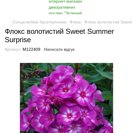
Сонцелюбиві багаторічники
Флокс
Флокс волотистий Sweet
Флокс волотистий Sweet Summer
Surprise
Артикул:
M122409
Написати відгук