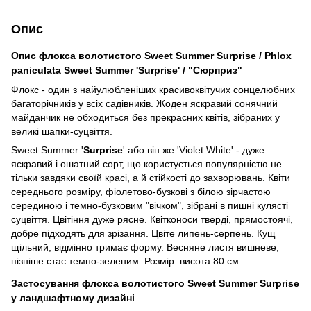
Опис
Опис флокса волотистого Sweet Summer Surprise / Phlox
paniculata Sweet Summer 'Surprise' / "Сюрприз"
Флокс - один з найулюбленіших красивоквітучих сонцелюбних
багаторічників у всіх садівників. Жоден яскравий сонячний
майданчик не обходиться без прекрасних квітів, зібраних у
великі шапки-суцвіття.
Sweet Summer '
Surprise
' або він же 'Violet White' - дуже
яскравий і ошатний сорт, що користується популярністю не
тільки завдяки своїй красі, а й стійкості до захворювань. Квіти
середнього розміру, фіолетово-бузкові з білою зірчастою
серединою і темно-бузковим "вічком", зібрані в пишні кулясті
суцвіття. Цвітіння дуже рясне. Квітконоси тверді, прямостоячі,
добре підходять для зрізання. Цвіте липень-серпень. Кущ
щільний, відмінно тримає форму. Весняне листя вишневе,
пізніше стає темно-зеленим. Розмір: висота 80 см.
Застосування флокса волотистого Sweet Summer Surprise
у ландшафтному дизайні