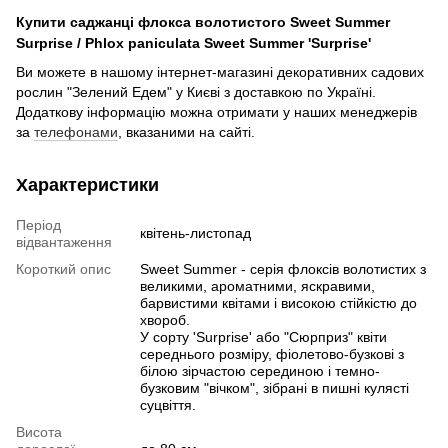
Купити саджанці флокса волотистого Sweet Summer
Surprise / Phlox paniculata Sweet Summer 'Surprise'
Ви можете в нашому інтернет-магазині декоративних садових
рослин "Зелений Едем" у Києві з доставкою по Україні.
Додаткову інформацію можна отримати у наших менеджерів
за
телефонами
, вказаними на сайті.
Характеристики
Період
квітень-листопад
відвантаження
Короткий опис
Sweet Summer - серія флоксів волотистих з
великими, ароматними, яскравими,
барвистими квітами і високою стійкістю до
хвороб.
У сорту 'Surprise' або "Сюрприз" квіти
середнього розміру, фіолетово-бузкові з
білою зірчастою серединою і темно-
бузковим "вічком", зібрані в пишні кулясті
суцвіття.
Висота