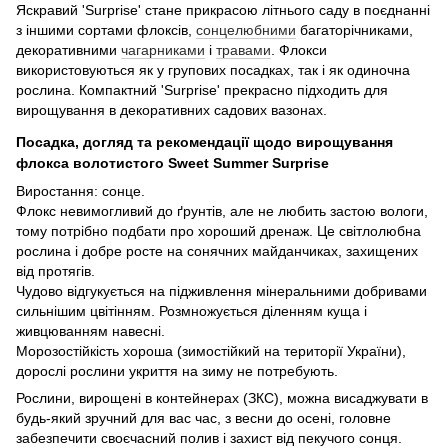
Яскравий 'Surprise' стане прикрасою літнього саду в поєднанні
з іншими сортами флоксів,
сонцелюбними
багаторічниками,
декоративними
чагарниками
і
травами
. Флокси
використовуються як у групових посадках, так і як одиночна
рослина. Компактний 'Surprise' прекрасно підходить для
вирощування в декоративних садових вазонах.
Посадка, догляд та рекомендації щодо вирощування
флокса волотистого Sweet Summer Surprise
Виростання: сонце.
Флокс невимогливий до ґрунтів, але не любить застою вологи,
тому потрібно подбати про хороший дренаж. Це світлолюбна
рослина і добре росте на сонячних майданчиках, захищених
від протягів.
Чудово відгукується на підживлення мінеральними добривами
сильнішим цвітінням. Розмножується діленням куща і
живцюванням навесні.
Морозостійкість хороша (зимостійкий на території України),
дорослі рослини укриття на зиму не потребують.
Рослини, вирощені в контейнерах (ЗКС), можна висаджувати в
будь-який зручний для вас час, з весни до осені, головне
забезпечити своєчасний полив і захист від пекучого сонця.