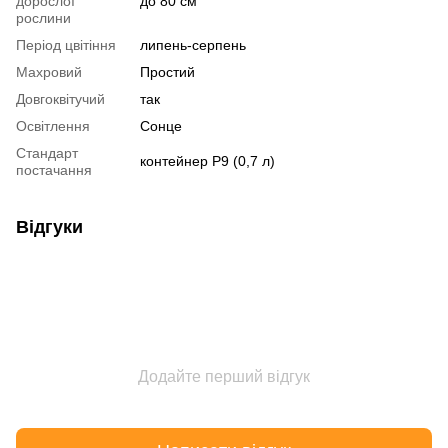
дорослої
до 80 см
рослини
Період цвітіння
липень-серпень
Махровий
Простий
Довгоквітучий
так
Освітлення
Сонце
Стандарт
контейнер Р9 (0,7 л)
постачання
Відгуки
Додайте перший відгук