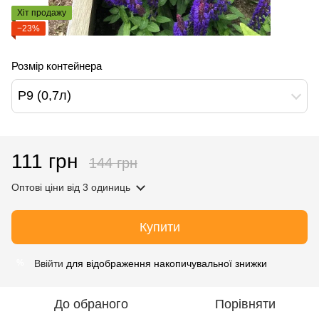
Хіт продажу
−23%
Розмір контейнера
Р9 (0,7л)
111 грн
144 грн
Оптові ціни
від 3 одиниць
Купити
Ввійти
для відображення накопичувальної знижки
%
До обраного
Порівняти