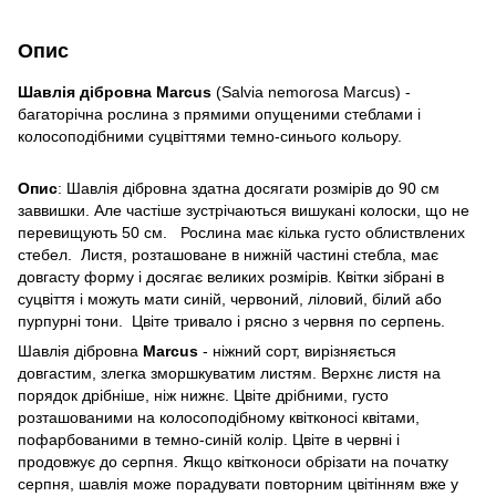
Опис
Шавлія дібровна Marcus
(Salvia nemorosa Marcus) -
багаторічна рослина з прямими опущеними стеблами і
колосоподібними суцвіттями темно-синього кольору.
Опис
: Шавлія дібровна здатна досягати розмірів до 90 см
заввишки. Але частіше зустрічаються вишукані колоски, що не
перевищують 50 см. Рослина має кілька густо облиствлених
стебел. Листя, розташоване в нижній частині стебла, має
довгасту форму і досягає великих розмірів. Квітки зібрані в
суцвіття і можуть мати синій, червоний, ліловий, білий або
пурпурні тони. Цвіте тривало і рясно з червня по серпень.
Шавлія дібровна
Marcus
- ніжний сорт, вирізняється
довгастим, злегка зморшкуватим листям. Верхнє листя на
порядок дрібніше, ніж нижнє. Цвіте дрібними, густо
розташованими на колосоподібному квітконосі квітами,
пофарбованими в темно-синій колір. Цвіте в червні і
продовжує до серпня. Якщо квітконоси обрізати на початку
серпня, шавлія може порадувати повторним цвітінням вже у