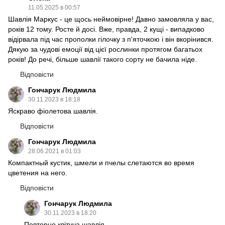
11.05.2025 в 00:57
Шавлія Маркус - це щось неймовірне! Давно замовляла у вас,
років 12 тому. Росте й досі. Вже, правда, 2 кущі - випадково
відірвала під час прополки гілочку з п'яточкою і він вкорінився.
Дякую за чудові емоції від цієї рослинки протягом багатьох
років! До речі, більше шавлії такого сорту не бачила ніде.
Відповісти
Гончарук Людмила
30.11.2023 в 18:18
Яскраво фіолетова шавлія.
Відповісти
Гончарук Людмила
28.06.2021 в 01:03
Компактный кустик, шмели и пчелы слетаются во время
цветения на него.
Відповісти
Гончарук Людмила
30.11.2023 в 18:20
Повторно квітуча шавлія.