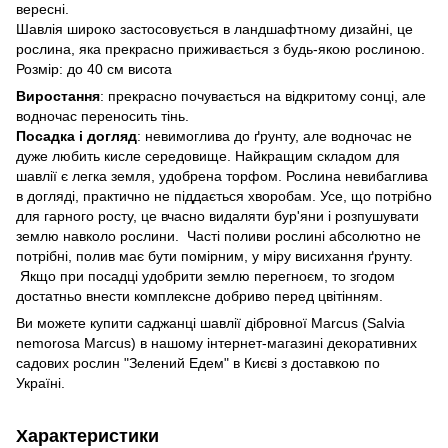
вересні.
Шавлія широко застосовується в ландшафтному дизайні, це
рослина, яка прекрасно приживається з будь-якою рослиною.
Розмір: до 40 см висота
Виростання
: прекрасно почувається на відкритому сонці, але
водночас переносить тінь.
Посадка і догляд
: невимоглива до ґрунту, але водночас не
дуже любить кисле середовище. Найкращим складом для
шавлії є легка земля, удобрена торфом. Рослина невибаглива
в догляді, практично не піддається хворобам. Усе, що потрібно
для гарного росту, це вчасно видаляти бур'яни і розпушувати
землю навколо рослини. Часті поливи рослині абсолютно не
потрібні, полив має бути помірним, у міру висихання ґрунту.
Якщо при посадці удобрити землю перегноєм, то згодом
достатньо внести комплексне добриво перед цвітінням.
Ви можете купити саджанці шавлії дібровної Marcus (Salvia
nemorosa Marcus) в нашому інтернет-магазині декоративних
садових рослин "Зелений Едем" в Києві з доставкою по
Україні.
Характеристики