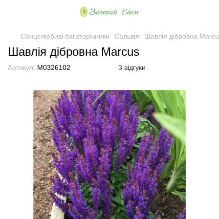
Сонцелюбиві багаторічники
Сальвія
Шавлія дібровна Marcu
Шавлія дібровна Marcus
Артикул:
M0326102
3 відгуки