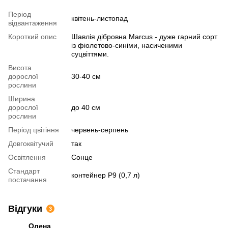
Період
квітень-листопад
відвантаження
Короткий опис
Шавлія дібровна Marcus - дуже гарний сорт
із фіолетово-синіми, насиченими
суцвіттями.
Висота
дорослої
30-40 см
рослини
Ширина
дорослої
до 40 см
рослини
Період цвітіння
червень-серпень
Довгоквітучий
так
Освітлення
Сонце
Стандарт
контейнер Р9 (0,7 л)
постачання
Відгуки
3
Олена