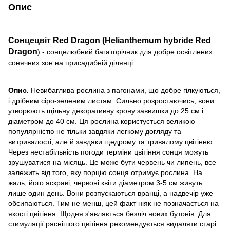
Опис
Сонцецвіт Red Dragon (Helianthemum hybride Red
Dragon
) - сонцелюбний багаторічник для добре освітлених
сонячних зон на присадибній ділянці.
Опис.
Невибаглива рослина з пагонами, що добре гілкуються,
і дрібним сіро-зеленим листям. Сильно розростаючись, вони
утворюють щільну декоративну крону заввишки до 25 см і
діаметром до 40 см. Ця рослина користується великою
популярністю не тільки завдяки легкому догляду та
витривалості, але й завдяки щедрому та тривалому цвітінню.
Через нестабільність погоди терміни цвітіння сонця можуть
зрушуватися на місяць. Це може бути червень чи липень, все
залежить від того, яку порцію сонця отримує рослина. На
жаль, його яскраві, червоні квіти діаметром 3-5 см живуть
лише один день. Вони розпускаються вранці, а надвечір уже
обсипаються. Тим не менш, цей факт ніяк не позначається на
якості цвітіння. Щодня з'являється безліч нових бутонів. Для
стимуляції ряснішого цвітіння рекомендується видаляти старі