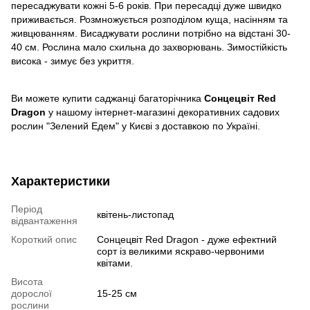
пересаджувати кожні 5-6 років. При пересадці дуже швидко
приживається. Розмножується розподілом куща, насінням та
живцюванням. Висаджувати рослини потрібно на відстані 30-
40 см. Рослина мало схильна до захворювань. Зимостійкість
висока - зимує без укриття.
Ви можете купити саджанці багаторічника
Сонцецвіт Red
Dragon
у нашому інтернет-магазині декоративних садових
рослин "Зелений Едем" у Києві з доставкою по Україні.
Характеристики
Період
квітень-листопад
відвантаження
Короткий опис
Сонцецвіт Red Dragon - дуже ефектний
сорт із великими яскраво-червоними
квітами.
Висота
дорослої
15-25 см
рослини