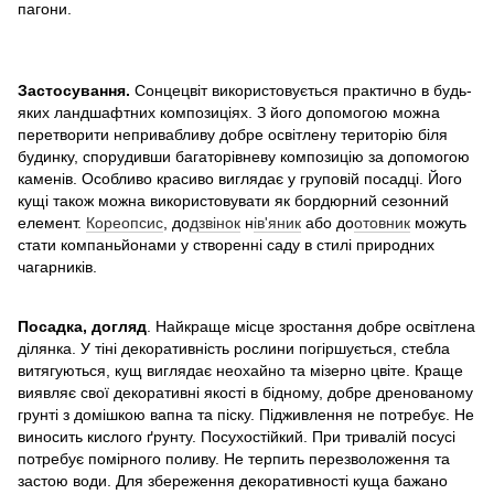
пагони.
Застосування.
Сонцецвіт використовується практично в будь-
яких ландшафтних композиціях. З його допомогою можна
перетворити непривабливу добре освітлену територію біля
будинку, спорудивши багаторівневу композицію за допомогою
каменів. Особливо красиво виглядає у груповій посадці. Його
кущі також можна використовувати як бордюрний сезонний
елемент.
Кореопсис
, до
дзвінок
н
ів'яник
або до
отовник
можуть
стати компаньйонами у створенні саду в стилі природних
чагарників.
Посадка, догляд
. Найкраще місце зростання добре освітлена
ділянка. У тіні декоративність рослини погіршується, стебла
витягуються, кущ виглядає неохайно та мізерно цвіте. Краще
виявляє свої декоративні якості в бідному, добре дренованому
грунті з домішкою вапна та піску. Підживлення не потребує. Не
виносить кислого ґрунту. Посухостійкий. При тривалій посусі
потребує помірного поливу. Не терпить перезволоження та
застою води. Для збереження декоративності куща бажано