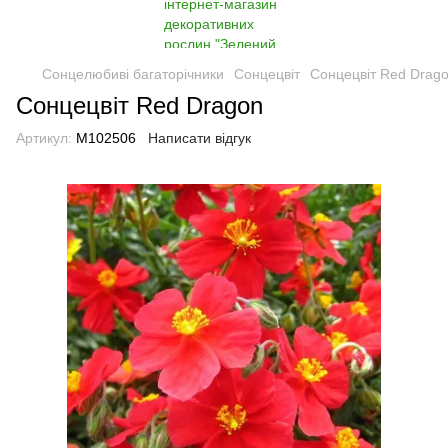
Сонцелюбиві багаторічники
Сонцецвіт
Сонцецвіт Red Drag
Сонцецвіт Red Dragon
Артикул:
M102506
Написати відгук