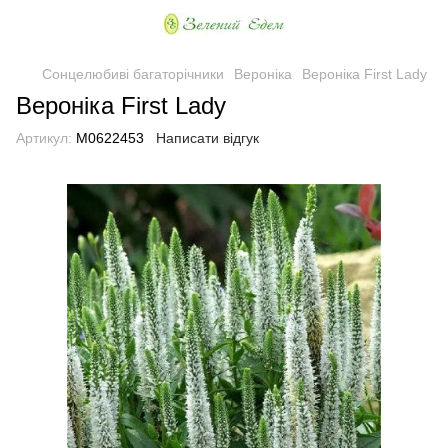
Сонцелюбиві багаторічники
Вероніка
Вероніка First Lady
Вероніка First Lady
Артикул:
М0622453
Написати відгук