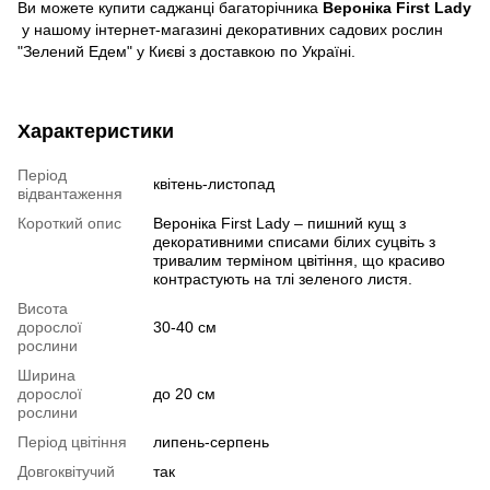
Ви можете купити саджанці багаторічника
Вероніка First Lady
у нашому інтернет-магазині декоративних садових рослин
"Зелений Едем" у Києві з доставкою по Україні.
Характеристики
Період
квітень-листопад
відвантаження
Короткий опис
Вероніка First Lady – пишний кущ з
декоративними списами білих суцвіть з
тривалим терміном цвітіння, що красиво
контрастують на тлі зеленого листя.
Висота
дорослої
30-40 см
рослини
Ширина
дорослої
до 20 см
рослини
Період цвітіння
липень-серпень
Довгоквітучий
так