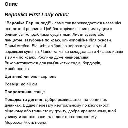
Опис
Вероніка First Lady опис:
"Вероніка Перша леді"
- саме так перекладається назва цієї
елегантної рослини. Цей багаторічник є пишним кущем з
білими свічкоподібними суцвіттями. Листя вузьке або
ланцетне, зазубрене по краю, клиноподібне біля основи.
Прямі стебла. Білі квітки зібрані в нерозгалужені вузькі
верхівкові суцвіття. Чашечка квітки складається з 4 чашолистків
з віями по краях. Рослина дуже невибаглива.
Використовується для кам'янистих садів, бордюрів,
міксбордерів.
Цвітіння:
липень - серпень
Розмір:
до 40 см
Проростання:
сонце
Посадка та догляд:
Добре розвивається на сонячних
ділянках. Віддає перевагу нейтральному по кислотності
піщаному або глинистому грунту, добре дренованому, щоб
уникнути застою води, але досить зволоженному.
Морозостійкість повна.