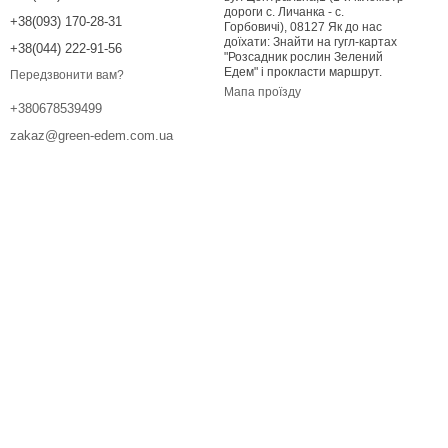
дороги с. Личанка - с.
+38(093) 170-28-31
Горбовичі), 08127 Як до нас
доїхати: Знайти на гугл-картах
+38(044) 222-91-56
"Розсадник рослин Зелений
Едем" і прокласти маршрут.
Передзвонити вам?
Мапа проїзду
+380678539499
zakaz@green-edem.com.ua