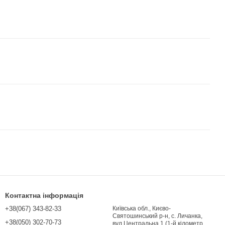
Контактна інформація
+38(067) 343-82-33
Київська обл., Києво-
Святошинський р-н, с. Личанка,
+38(050) 302-70-73
вул Центральна,1 (1-й кілометр