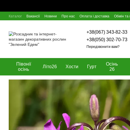
Перейти к основному контенту
Каталог
Вакансії
Новини
Про нас
Оплата і доставка
Обмін та
Відгуки про магазин
Блог
Угода користувача
Договір оферти
+38(067) 343-82-33
+38(050) 302-70-73
Передзвонити вам?
Півонії
Осінь
Літо26
Хости
Гурт
осінь
26