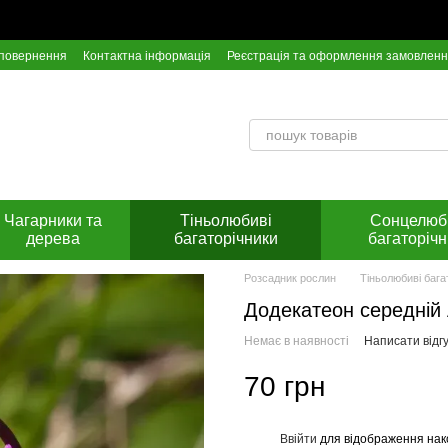
 повернення
Контактна інформація
Реєстрація та оформлення замовлен
Інстрункція по оплаті на розрахунковий рахунок Приват Банку
Чагарники та
Тіньолюбиві
Сонцелюб
дерева
багаторічники
багаторічн
Розсадник рослин
Тіньолюбиві бага
Додекатеон середній 
Немає в наявності
Написати відгу
70 грн
Ввійти
для відображення нак
%