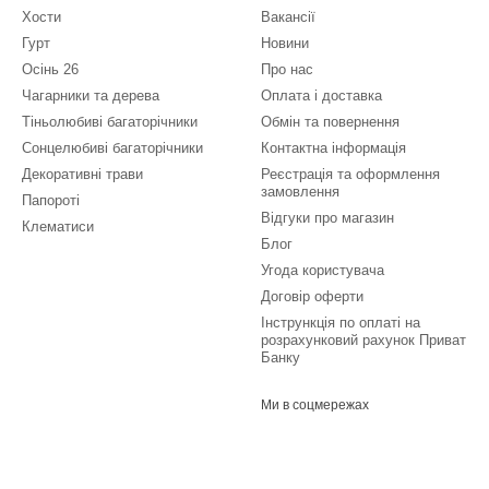
Хости
Вакансії
Гурт
Новини
Осінь 26
Про нас
Чагарники та дерева
Оплата і доставка
Тіньолюбиві багаторічники
Обмін та повернення
Сонцелюбиві багаторічники
Контактна інформація
Декоративні трави
Реєстрація та оформлення
замовлення
Папороті
Відгуки про магазин
Клематиси
Блог
Угода користувача
Договір оферти
Інстрункція по оплаті на
розрахунковий рахунок Приват
Банку
Ми в соцмережах