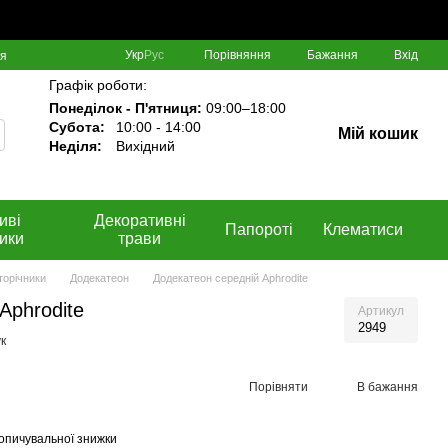
Порівняння
Укр
Рус
Бажання
Вхід
ня
Графік роботи:
Понеділок - П'ятниця:
09:00–18:00
Субота:
10:00 - 14:00
Мій кошик
Неділя:
Вихідний
иві
Декоративні
Папороті
Клематиси
ики
трави
торічники
Додекатеон
Додекатеон середній Aphrodite
Aphrodite
Артикул
2949
к
Порівняти
В бажання
опичувальної знижки