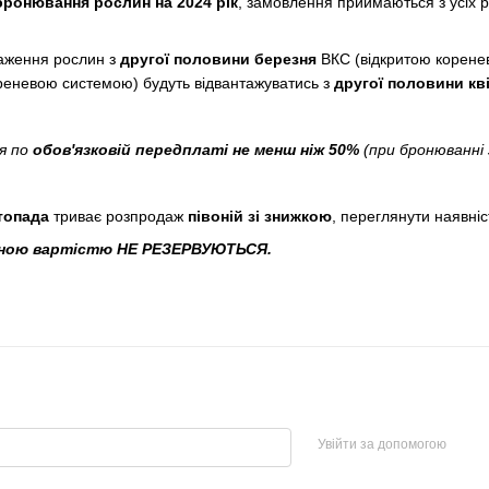
бронювання рослин на 2024 рік
, замовлення приймаються з усіх р
аження рослин з
другої половини березня
ВКС (відкритою корене
реневою системою) будуть відвантажуватись з
другої половини кві
я по
обов'язковій передплаті не менш ніж 50%
(при бронюванні 
топада
триває розпродаж
півоній зі знижкою
, переглянути наявніс
кційною вартістю НЕ РЕЗЕРВУЮТЬСЯ.
Увійти за допомогою