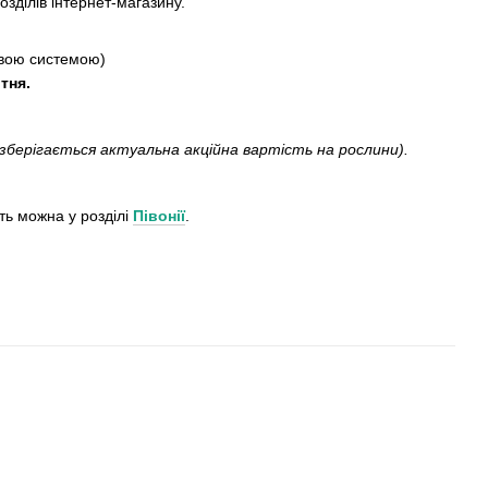
озділів інтернет-магазину.
вою системою)
тня.
зберігається актуальна акційна вартість на рослини).
ть можна у розділі
Півонії
.