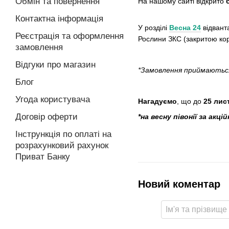
Обмін та повернення
На нашому сайті відкрито
Контактна інформація
У розділі
Весна 24
відвант
Реєстрація та оформлення
Рослини ЗКС (закритою ко
замовлення
Відгуки про магазин
*Замовлення приймаютьс
Блог
Угода користувача
Нагадуємо
, що до
25 лис
Договір оферти
*на весну півонії за а
Інстрункція по оплаті на
розрахунковий рахунок
Приват Банку
Новий коментар