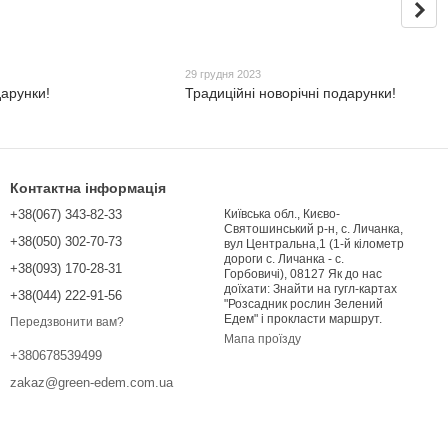
29 грудня 2023
дарунки!
Традиційні новорічні подарунки!
Контактна інформація
+38(067) 343-82-33
Київська обл., Києво-
Святошинський р-н, с. Личанка,
+38(050) 302-70-73
вул Центральна,1 (1-й кілометр
дороги с. Личанка - с.
+38(093) 170-28-31
Горбовичі), 08127 Як до нас
доїхати: Знайти на гугл-картах
+38(044) 222-91-56
"Розсадник рослин Зелений
Едем" і прокласти маршрут.
Передзвонити вам?
Мапа проїзду
+380678539499
zakaz@green-edem.com.ua