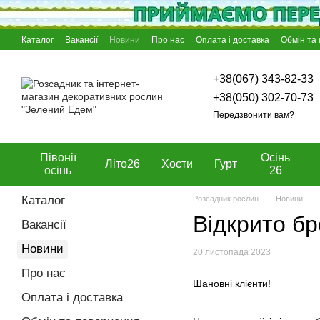
Перейти к основному контенту
Каталог
Вакансії
Новини
Про нас
Оплата і доставка
Обмін та
Відгуки про магазин
Блог
Угода користувача
Договір оферти
+38(067) 343-82-33
+38(050) 302-70-73
Передзвонити вам?
Півонії
Осінь
Літо26
Хости
Гурт
осінь
26
Каталог
Розсадник рослин
Новини
Відкрито бр
Вакансії
Новини
20 листопада 2023
Про нас
Шановні клієнти!
Оплата і доставка