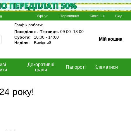
Порівняння
Укр
Рус
Бажання
Вхід
ня
Графік роботи:
Понеділок - П'ятниця:
09:00–18:00
Субота:
10:00 - 14:00
Мій кошик
Неділя:
Вихідний
иві
Декоративні
Папороті
Клематиси
ики
трави
24 року!