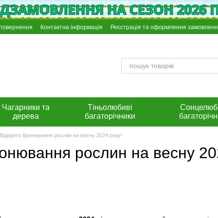
 повернення
Контактна інформація
Реєстрація та оформлення замовлен
Інстрункція по оплаті на розрахунковий рахунок Приват Банку
Чагарники та
Тіньолюбиві
Сонцелюб
дерева
багаторічники
багаторічн
Відкрито бронювання рослин на весну 2024 року!
онювання рослин на весну 20