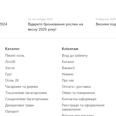
29 листопада 2024
6 березня 2024
2024
Відкрито бронювання рослин на
Весняні по
весну 2025 року!
Каталог
Клієнтам
Півонії осінь
Вхід до кабінету
Літо26
Каталог
Хости
Вакансії
Гурт
Новини
Осінь 26
Про нас
Чагарники та дерева
Оплата і доставка
Тіньолюбиві багаторічники
Обмін та повернення
Сонцелюбиві багаторічники
Контактна інформація
Декоративні трави
Реєстрація та оформлення
замовлення
Папороті
Відгуки про магазин